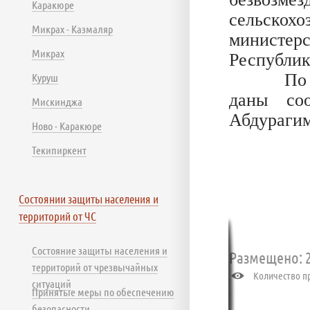
Каракюре
сельско
Микрах - Казмаляр
министерс
Микрах
Республик
По всем
Куруш
даны соо
Мискинджа
Абдурагим
Ново - Каракюре
Текипиркент
Состоянии защиты населения и
территорий от ЧС
Состояние защиты населения и
Размещено: 2
территорий от чрезвычайных
Количество пр
ситуаций
Принятые меры по обеспечению
безопасности