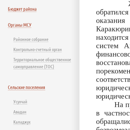
Житель 
Бюджет района
обратилс
оказания
Органы МСУ
Каракюри
находитс
Районное собрание
систем А
Контрольно-счетный орган
финансов
Территориальное общественное
восстан
самоуправление (ТОС)
пореком
соответс
юридич
Сельские поселения
юридическ
Усухчай
На прием
Авадан
в частно
обращали
Каладжух
безво