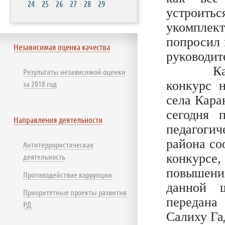
24
25
26
27
28
29
устроит
укомплек
попросил 
Независимая оценка качества
руководит
Как был
Результаты независимой оценки
конкурс 
за 2018 год
села Кара
сегодня 
Направления деятельности
педагогич
района со
Антитеррористическая
конкурсе
деятельность
повышения
Противодействие коррупции
данной 
Приоритетные проекты развития
передана
РД
Салиху Га