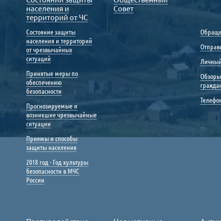
населения и
Совет
территорий от ЧС
Состояние защиты
Обраще
населения и территорий
Отправ
от чрезвычайных
ситуаций
Личный
Принятые меры по
Обзоры
обеспечению
гражда
безопасности
Телефо
Прогнозируемые и
возникшие чрезвычайные
ситуации
Приемы и способы
защиты населения
2018 год - Год культуры
безопасности в МЧС
России