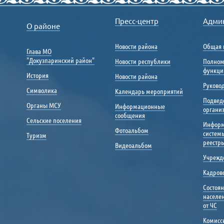
Пресс-центр
Адми
О районе
Новости района
Общая 
Глава МО
"Докузпаринский район"
Новости республики
Полном
функци
История
Новости района
Руковод
Символика
Календарь мероприятий
Подвед
Органы МСУ
Информационные
органи
сообщения
Сельские поселения
Инфор
Фотоальбом
систем
Туризм
реестр
Видеоальбом
Учрежд
Кадрово
Состоя
населе
от ЧС
Комисс