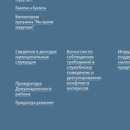
Памятки и буклеты
Компьютерная
программа "Мы против
коррупции"
Сведения о доходах
Комиссия по
Имущ
муниципальных
соблюдению
подде
служащих
требований к
малог
служебному
пред
поведению и
урегулированию
конфликта
Прокуратура
интересов
Докузпаринского
района
Прокуратура разъясняет