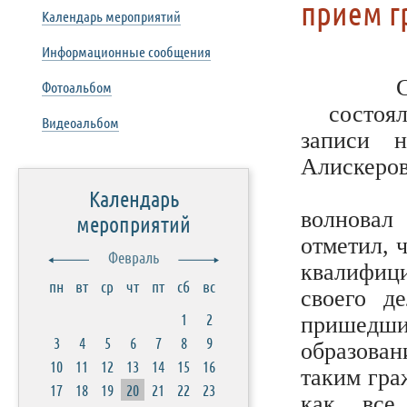
прием г
Календарь мероприятий
Информационные сообщения
С
Фотоальбом
состоя
Видеоальбом
записи 
Алискеров
В осно
Календарь
волновал
мероприятий
отметил, 
Февраль
квалифи
пн
вт
ср
чт
пт
сб
вс
своего д
1
2
пришедши
3
4
5
6
7
8
9
образова
10
11
12
13
14
15
16
таким гра
17
18
19
20
21
22
23
как все