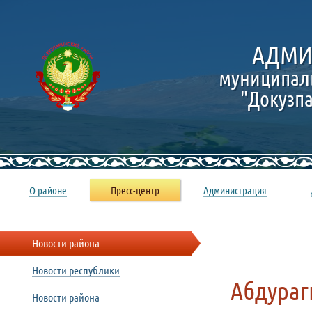
АДМИ
муниципал
"Докузп
О районе
Пресс-центр
Администрация
Новости района
Новости республики
Абдураг
Новости района