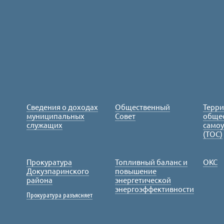
Сведения о доходах
Общественный
Терр
муниципальных
Совет
обще
служащих
само
(ТОС)
Прокуратура
Топливный баланс и
ОКС
Докузпаринского
повышение
района
энергетической
энергоэффективности
Прокуратура разъясняет