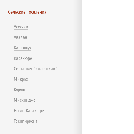
Сельские поселения
Усухчай
Авадан
Каладжух
Каракюре
Сельсовет "Килерский"
Микрах
Куруш
Мискинджа
Ново - Каракюре
Текипиркент