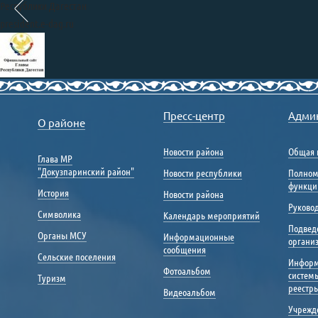
Республики Дагестан
president.e-dag.ru
Правительство
Республики Дагестан
Пресс-центр
Адми
О районе
www.e-dag.ru
Единый портал государственных
Новости района
Общая 
Глава МР
и муниципальных услуг
"Докузпаринский район"
Новости республики
Полном
gosuslugi.ru
функци
История
Новости района
Портал «Общественный на
Руковод
nadzor.e-dag.ru
Символика
Календарь мероприятий
Подвед
Портал управления
Органы МСУ
Информационные
органи
общественными финансами
сообщения
Сельские поселения
«Открытый бюджет»
Инфор
portal.minfinrd.ru
Фотоальбом
систем
Туризм
Каталог информационных 
реестр
Видеоальбом
navigator.e-dag.ru
Учрежд
Портал открытых данных 