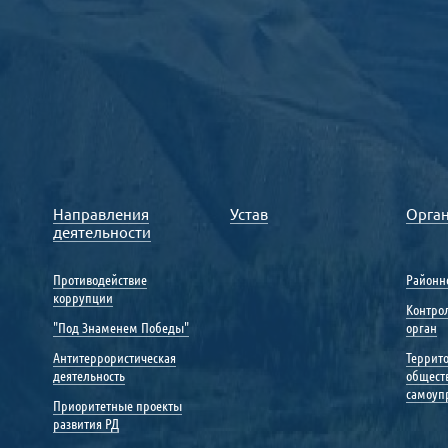
Направления
Устав
Орга
деятельности
Противодействие
Районн
коррупции
Контро
"Под Знаменем Победы"
орган
Антитеррористическая
Террит
деятельность
общест
самоуп
Приоритетные проекты
развития РД