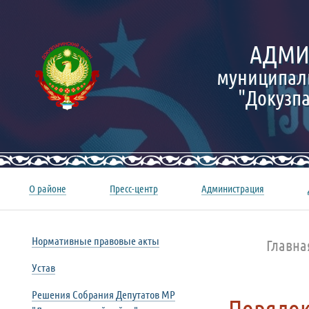
АДМИ
муниципал
"Докузп
О районе
Пресс-центр
Администрация
Нормативные правовые акты
Главна
Устав
Решения Собрания Депутатов МР
Порядок