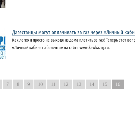
Дагестанцы могут оплачивать за газ через «Личный каб
Как легко и просто не выходя из дома платить за газ? Теперь этот во
«Личный кабинет абонента» на сайте www.kawkazrg.ru.
7
8
9
10
11
12
13
14
15
16