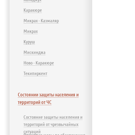
Каракюре
Микрах - Казмаляр
Микрах
Куруш
Мискинджа
Ново - Каракюре
Текипиркент
Состоянии защиты населения и
территорий от ЧС
Состояние защиты населения и
территорий от чрезвычайных
ситуаций
Принятые меры по обеспечению