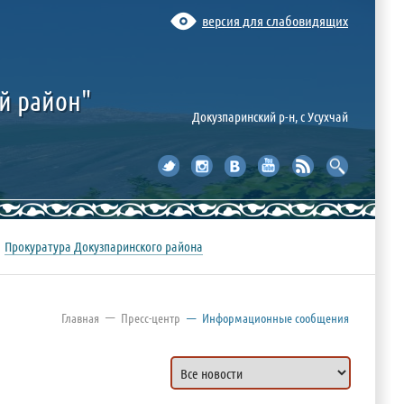
версия для слабовидящих
й район"
Докузпаринский р-н, c Усухчай
Прокуратура Докузпаринского района
—
Главная
Пресс-центр
—
Информационные сообщения
Все новости