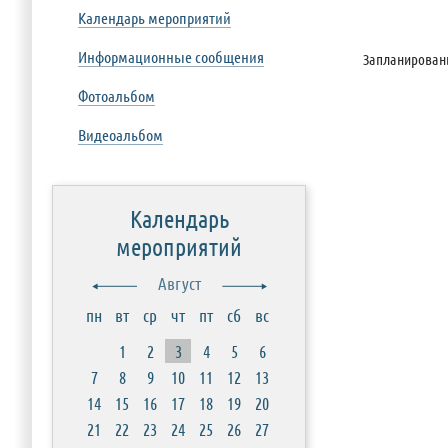
Календарь мероприятий
Информационные сообщения
Запланирован
Фотоальбом
Видеоальбом
Календарь
мероприятий
Август
пн
вт
ср
чт
пт
сб
вс
1
2
3
4
5
6
7
8
9
10
11
12
13
14
15
16
17
18
19
20
21
22
23
24
25
26
27