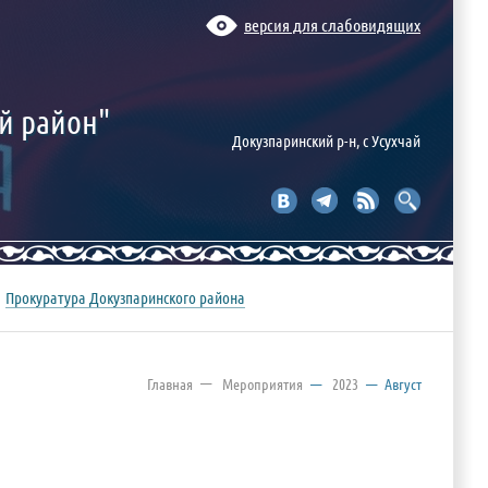
версия для слабовидящих
й район"
Докузпаринский р-н, c Усухчай
Прокуратура Докузпаринского района
—
Главная
Мероприятия
—
2023
—
Август