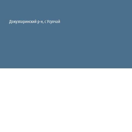
Докузпаринский р-н, c Усухчай