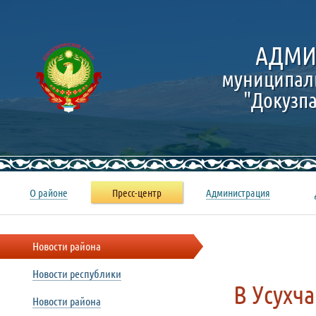
АДМИ
муниципал
"Докузп
О районе
Пресс-центр
Администрация
Новости района
Новости республики
В Усухч
Новости района