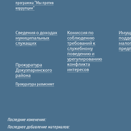
программа "Мы против
коррупции"
Сведения о доходах
Комиссия по
Имущ
муниципальных
соблюдению
подде
служащих
требований к
малог
служебному
пред
поведению и
урегулированию
конфликта
Прокуратура
интересов
Докузпаринского
района
Прокуратура разъясняет
Последние изменения:
Последнее добавление материалов: