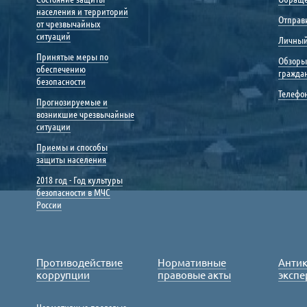
населения и территорий
Отправ
от чрезвычайных
ситуаций
Личный
Принятые меры по
Обзоры
обеспечению
гражда
безопасности
Телефо
Прогнозируемые и
возникшие чрезвычайные
ситуации
Приемы и способы
защиты населения
2018 год - Год культуры
безопасности в МЧС
России
Противодействие
Нормативные
Анти
коррупции
правовые акты
экспе