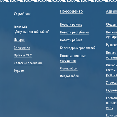
Пресс-центр
Адми
О районе
Новости района
Общая 
Глава МО
"Докузпаринский район"
Новости республики
Полном
функци
История
Новости района
Руковод
Символика
Календарь мероприятий
Подвед
Органы МСУ
Информационные
органи
сообщения
Сельские поселения
Инфор
Фотоальбом
систем
Туризм
реестр
Видеоальбом
Учрежд
Кадрово
Состоя
населе
от ЧС
Комисс