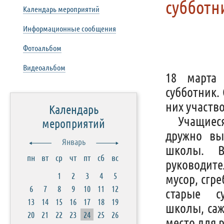
субботн
Календарь мероприятий
Информационные сообщения
Фотоальбом
Видеоальбом
18 марта
субботник.
них участв
Календарь
Учащиеся 
мероприятий
дружно вы
Январь
школы. В
пн
вт
ср
чт
пт
сб
вс
руководит
1
2
3
4
5
мусор, сгр
6
7
8
9
10
11
12
старые с
13
14
15
16
17
18
19
школы, саж
20
21
22
23
24
25
26
место для 