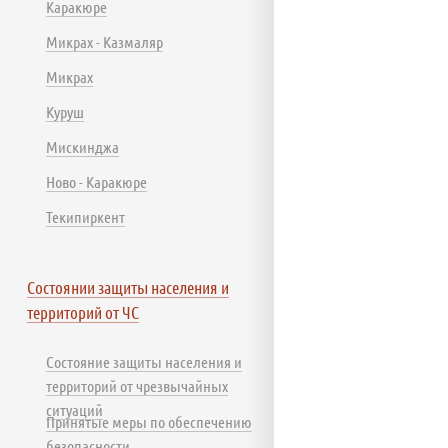
Каракюре
Микрах - Казмаляр
Микрах
Куруш
Мискинджа
Ново - Каракюре
Текипиркент
Состоянии защиты населения и
территорий от ЧС
Состояние защиты населения и
территорий от чрезвычайных
ситуаций
Принятые меры по обеспечению
безопасности