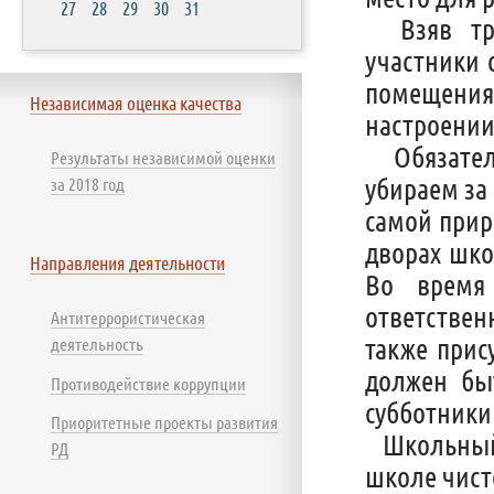
27
28
29
30
31
Взяв тряп
участники 
помещени
Независимая оценка качества
настроении
Обязатель
Результаты независимой оценки
убираем за
за 2018 год
самой прир
дворах шко
Направления деятельности
Во время
ответстве
Антитеррористическая
также прис
деятельность
должен быт
Противодействие коррупции
субботники
Приоритетные проекты развития
Школьный 
РД
школе чисто