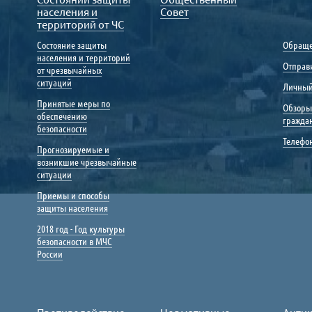
населения и
Совет
территорий от ЧС
Состояние защиты
Обраще
населения и территорий
Отправ
от чрезвычайных
ситуаций
Личный
Принятые меры по
Обзоры
обеспечению
гражда
безопасности
Телефо
Прогнозируемые и
возникшие чрезвычайные
ситуации
Приемы и способы
защиты населения
2018 год - Год культуры
безопасности в МЧС
России