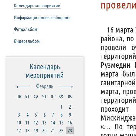
провели
Календарь мероприятий
Информационные сообщения
16 марта
Фотоальбом
района, по
Видеоальбом
провели о
территорий
Рузмедин К
Календарь
марта был
мероприятий
санитарной
Февраль
марта, про
пн
вт
ср
чт
пт
сб
вс
территори
1
2
проходит 
3
4
5
6
7
8
9
Мискинджа
10
11
12
13
14
15
16
«… По тер
17
18
19
20
21
22
23
сотни маши