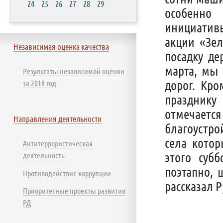
24
25
26
27
28
29
особенно 
инициатив
акции «Зе
Независимая оценка качества
посадку де
марта, мы 
Результаты независимой оценки
дорог. Кро
за 2018 год
празднику
отмечаетс
Направления деятельности
благоустро
села кото
Антитеррористическая
этого суб
деятельность
поэтапно, 
Противодействие коррупции
рассказал 
Приоритетные проекты развития
РД