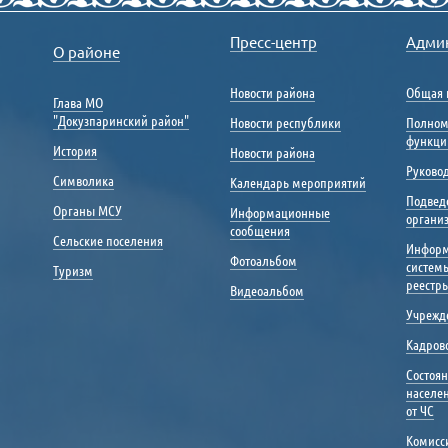
Пресс-центр
Адми
О районе
Новости района
Общая 
Глава МО
"Докузпаринский район"
Новости республики
Полном
функци
История
Новости района
Руковод
Символика
Календарь мероприятий
Подвед
Органы МСУ
Информационные
органи
сообщения
Сельские поселения
Инфор
Фотоальбом
систем
Туризм
реестр
Видеоальбом
Учрежд
Кадрово
Состоя
населе
от ЧС
Комисс