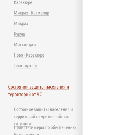
Каракюре
Микрах - Казмаляр
Микрах
Куруш
Мискинджа
Ново - Каракюре
Текипиркент
Состоянии защиты населения и
территорий от ЧС
Состояние защиты населения и
территорий от чрезвычайных
ситуаций
Принятые меры по обеспечению
безопасности