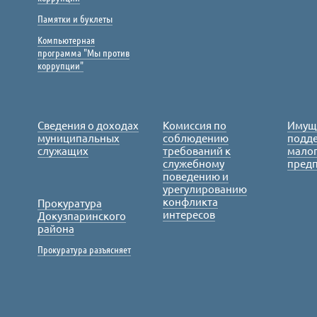
Памятки и буклеты
Компьютерная
программа "Мы против
коррупции"
Сведения о доходах
Комиссия по
Имущ
муниципальных
соблюдению
подде
служащих
требований к
малог
служебному
пред
поведению и
урегулированию
конфликта
Прокуратура
интересов
Докузпаринского
района
Прокуратура разъясняет