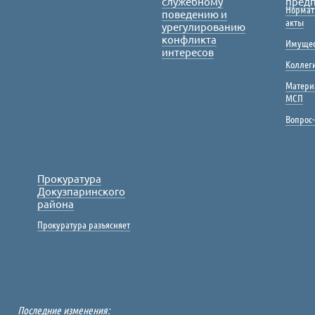
служебному
пред
Нормат
поведению и
акты
урегулированию
конфликта
Имущес
интересов
Коллег
Матери
МСП
Вопрос-
Прокуратура
Докузпаринского
района
Прокуратура разъясняет
Последние изменения: