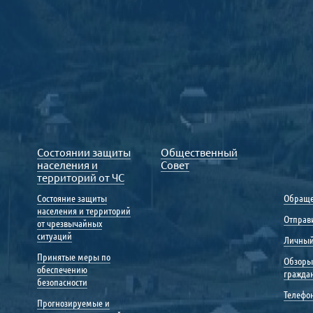
Состоянии защиты
Общественный
населения и
Совет
территорий от ЧС
Состояние защиты
Обраще
населения и территорий
Отправ
от чрезвычайных
ситуаций
Личный
Принятые меры по
Обзоры
обеспечению
гражда
безопасности
Телефо
Прогнозируемые и