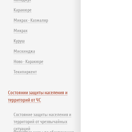
Каракюре
Микрах - Казмаляр
Микрах
Куруш
Мискинджа
Ново - Каракюре
Текипиркент
Состоянии защиты населения и
территорий от ЧС
Состояние защиты населения и
территорий от чрезвычайных
ситуаций
Принятые меры по обеспечению