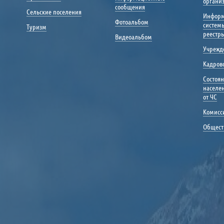
органи
сообщения
Сельские поселения
Инфор
Фотоальбом
систем
Туризм
реестр
Видеоальбом
Учрежд
Кадрово
Состоя
населе
от ЧС
Комисс
Общест