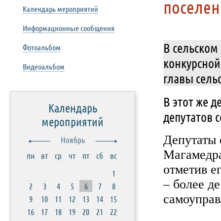
поселен
Календарь мероприятий
Информационные сообщения
В сельском
Фотоальбом
конкурсной
Видеоальбом
главы сель
В этот же 
Календарь
депутатов 
мероприятий
Депутаты 
Ноябрь
Магамедра
пн
вт
ср
чт
пт
сб
вс
отметив е
1
– более д
2
3
4
5
6
7
8
самоуправ
9
10
11
12
13
14
15
16
17
18
19
20
21
22