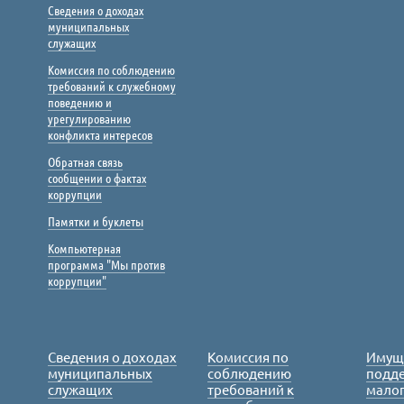
Сведения о доходах
муниципальных
служащих
Комиссия по соблюдению
требований к служебному
поведению и
урегулированию
конфликта интересов
Обратная связь
сообщении о фактах
коррупции
Памятки и буклеты
Компьютерная
программа "Мы против
коррупции"
Сведения о доходах
Комиссия по
Имущ
муниципальных
соблюдению
подде
служащих
требований к
малог