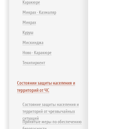
Каракюре
Микрах - Казмаляр
Микрах
Куруш
Мискинджа
Ново - Каракюре
Текипиркент
Состоянии защиты населения и
территорий от ЧС
Состояние защиты населения и
территорий от чрезвычайных
ситуаций
Принятые меры по обеспечению
безопасности