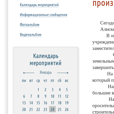
произ
Календарь мероприятий
Информационные сообщения
Сегод
Фотоальбом
Алиске
Видеоальбом
В ней при
учреждени
заместите
Календарь
Он расск
земельным
мероприятий
завершить
Январь
На совещ
который п
пн
вт
ср
чт
пт
сб
вс
На
1
2
3
4
5
большие в
6
7
8
9
10
11
12
На совещ
13
14
15
16
17
18
19
оросител
20
21
22
23
24
25
26
строитель