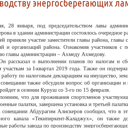
водству энергосберегающих ла
ня, 28 января, под председательством лавы админ
рова в здании администрации состоялось очередное р
няли участие заместители главы района, главы сел
й и организаций района. Ознакомив участников с по
лю главы администрации – Ахмеду Ахмедову.
азал о выполнении планов по налогам и сборам
 участкам за I-квартал 2019 года. Также он подчерк
 работу по налоговым декларациям на имущество, земл
ании также обсудили вопрос об организации и пр
ройдет в селении Куруш со 3-го по 15 февраля.
помним, что для проживания спортсменов участвующ
оенные палатки, завершена установка и третьей палатк
ании Абдурагим Алискеров сообщил, что в этом
ьного канала «Текипиркент-Каладжух», он также д
ные работы завода по производству энергосберегающи