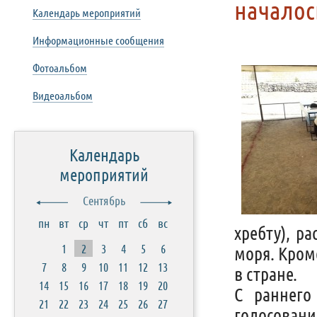
началос
Календарь мероприятий
Информационные сообщения
Фотоальбом
Видеоальбом
Календарь
мероприятий
Сентябрь
пн
вт
ср
чт
пт
сб
вс
хребту), р
1
2
3
4
5
6
моря. Кром
7
8
9
10
11
12
13
в стране.
14
15
16
17
18
19
20
С раннего
21
22
23
24
25
26
27
голосовани