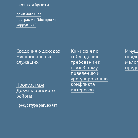
Памятки и буклеты
Компьютерная
программа "Мы против
коррупции"
Сведения о доходах
Комиссия по
Имущ
муниципальных
соблюдению
подде
служащих
требований к
малог
служебному
пред
поведению и
урегулированию
конфликта
Прокуратура
интересов
Докузпаринского
района
Прокуратура разъясняет