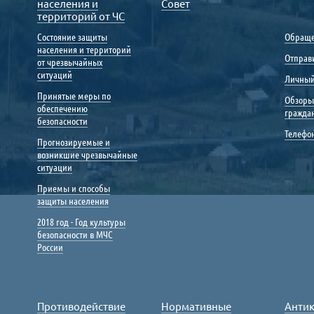
населения и
Совет
территорий от ЧС
Состояние защиты
Обраще
населения и территорий
Отправ
от чрезвычайных
ситуаций
Личный
Принятые меры по
Обзоры
обеспечению
гражда
безопасности
Телефо
Прогнозируемые и
возникшие чрезвычайные
ситуации
Приемы и способы
защиты населения
2018 год - Год культуры
безопасности в МЧС
России
Противодействие
Нормативные
Анти