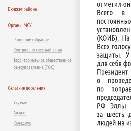
отметил он
Бюджет района
Всего в 
постоянных
Органы МСУ
установлен
(КОИБ). На
Районное собрание
Всех голос
Контрольно-счетный орган
защиты. У
Территориальное общественное
для себя ф
самоуправление (ТОС)
Президен
о провед
по попра
Сельские поселения
председат
Усухчай
РФ Эллы П
за шесть 
Авадан
людей на и
Каладжух