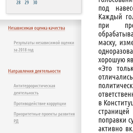
28
29
30
под навес
Каждый го
при про
Независимая оценка качества
обрабатыва
маску, изм
Результаты независимой оценки
одноразов
за 2018 год
хорошую яв
«Это толь
Направления деятельности
отличалис
политичес
Антитеррористическая
ответствен
деятельность
в Конститу
Противодействие коррупции
страницей
Приоритетные проекты развития
поправки с
РД
активно вк