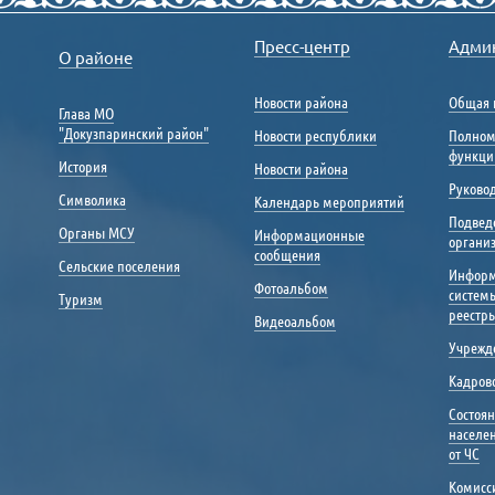
Пресс-центр
Адми
О районе
Новости района
Общая 
Глава МО
"Докузпаринский район"
Новости республики
Полном
функци
История
Новости района
Руковод
Символика
Календарь мероприятий
Подвед
Органы МСУ
Информационные
органи
сообщения
Сельские поселения
Инфор
Фотоальбом
систем
Туризм
реестр
Видеоальбом
Учрежд
Кадрово
Состоя
населе
от ЧС
Комисс