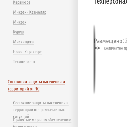
техперсона
Каракюре
Микрах - Казмаляр
Микрах
Куруш
Размещено: 2
Мискинджа
Количество пр
Ново - Каракюре
Текипиркент
Состоянии защиты населения и
территорий от ЧС
Состояние защиты населения и
территорий от чрезвычайных
ситуаций
Принятые меры по обеспечению
безопасности