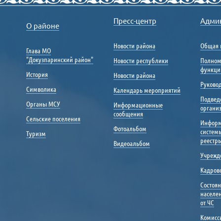
Пресс-центр
Адми
О районе
Новости района
Общая 
Глава МО
"Докузпаринский район"
Новости республики
Полном
функци
История
Новости района
Руковод
Символика
Календарь мероприятий
Подвед
Органы МСУ
Информационные
органи
сообщения
Сельские поселения
Инфор
Фотоальбом
систем
Туризм
реестр
Видеоальбом
Учрежд
Кадрово
Состоя
населе
от ЧС
Комисс