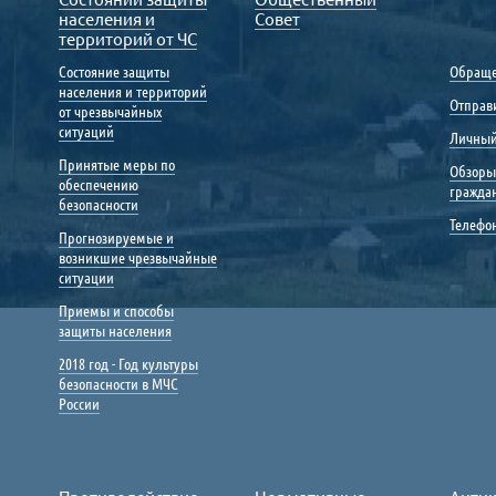
населения и
Совет
территорий от ЧС
Состояние защиты
Обраще
населения и территорий
Отправ
от чрезвычайных
ситуаций
Личный
Принятые меры по
Обзоры
обеспечению
гражда
безопасности
Телефо
Прогнозируемые и
возникшие чрезвычайные
ситуации
Приемы и способы
защиты населения
2018 год - Год культуры
безопасности в МЧС
России