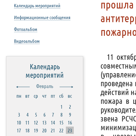
прошла 
Календарь мероприятий
антитер
Информационные сообщения
пожарно
Фотоальбом
Видеоальбом
11 октяб
совместным
Календарь
(управлени
мероприятий
проведена 
Февраль
действий н
пн
вт
ср
чт
пт
сб
вс
пожара в 
1
2
руководите
3
4
5
6
7
8
9
звена РСЧ
10
11
12
13
14
15
16
минимизац
17
18
19
20
21
22
23
в чрезвы