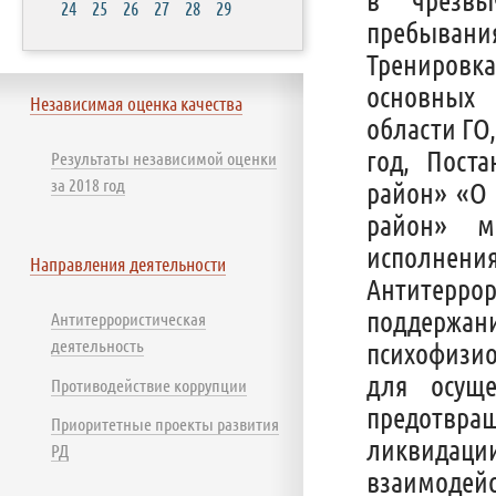
24
25
26
27
28
29
пребывани
Тренировк
основных 
Независимая оценка качества
области ГО
год, Пост
Результаты независимой оценки
за 2018 год
район» «О
район» м
исполне
Направления деятельности
Антитеррор
поддержан
Антитеррористическая
деятельность
психофизио
для осуще
Противодействие коррупции
предотвра
Приоритетные проекты развития
ликвидац
РД
взаимодей