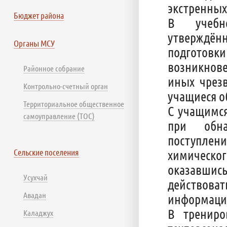
экстренных
Бюджет района
В учебн
утверждённ
Органы МСУ
подготовк
возникнов
Районное собрание
иных чрез
Контрольно-счетный орган
учащиеся 
Территориальное общественное
С учащимся
самоуправление (ТОС)
при обна
поступлени
Сельские поселения
химическог
оказавшись
Усухчай
действов
Авадан
информации
В трениро
Каладжух