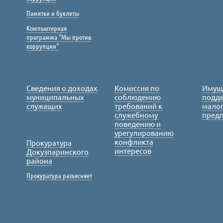
Памятки и буклеты
Компьютерная
программа "Мы против
коррупции"
Сведения о доходах
Комиссия по
Имущ
муниципальных
соблюдению
подде
служащих
требований к
малог
служебному
пред
поведению и
урегулированию
конфликта
Прокуратура
интересов
Докузпаринского
района
Прокуратура разъясняет