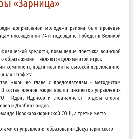
гры «Зарница»
 среди допризывной молодёжи района был проведен
ица» посвященной 74-й годовщине Победы в Великой
 физической зрелости, повышение престижа воинской
о образа жизни – являются целями этой игры.
ый компонент, подтягивания на высокой перекладине,
ндная эстафета.
тав жюри во главе с председателем - методистам
 В состав членов жюри вошли инспектор управления
 УО - Идрис Идрисов и специалисты отдела спорта,
еров и Джабир Саидов.
команде Новокаракюринской СОШ, а третье место
тами от управления образования Докузпаринского