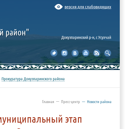
версия для слабовидящих
й район"
Докузпаринский р-н, c Усухчай
Прокуратура Докузпаринского района
—
Главная
Пресс-центр
—
Новости района
 муниципальный этап