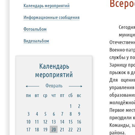
Всеро
Календарь мероприятий
Информационные сообщения
Сегодн
Фотоальбом
муници
Видеоальбом
Отечественн
Военно-пат
службы у по
Зарницу пр
Календарь
прыжок в дл
мероприятий
Для оцени
Февраль
управления
образовани
пн
вт
ср
чт
пт
сб
вс
молодёжной
1
2
Первое мес
3
4
5
6
7
8
9
присудили 
10
11
12
13
14
15
16
Команды, з
17
18
19
20
21
22
23
района.