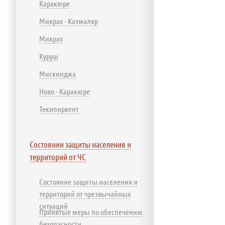
Каракюре
Микрах - Казмаляр
Микрах
Куруш
Мискинджа
Ново - Каракюре
Текипиркент
Состоянии защиты населения и
территорий от ЧС
Состояние защиты населения и
территорий от чрезвычайных
ситуаций
Принятые меры по обеспечению
безопасности