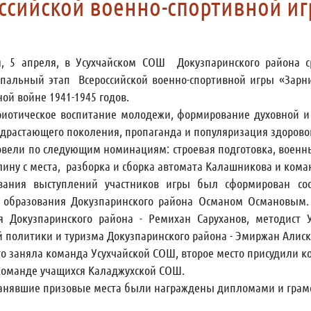
ссийской военно-спортивной и
я, 5 апреля, в Усухчайском СОШ Докузпаринского района
пальный этап Всероссийской военно-спортивной игры «Зарн
ой войне 1941-1945 годов.
риотическое воспитание молодежи, формирование духовной и
драстающего поколения, пропаганда и популяризация здоровог
овели по следующим номинациям: строевая подготовка, военн
ину с места, разборка и сборка автомата Калашникова и кома
вания выступлений участников игры был сформирован сос
 образования Докузпаринского района Османом Османовым.
я Докузпаринского района - Ремихан Саруханов, методист
 политики и туризма Докузпаринского района - Эмиржан Алиск
то заняла команда Усухчайской СОШ, второе место присудили 
команде учащихся Каладжухской СОШ.
анявшие призовые места были награждены дипломами и грамо