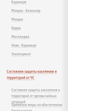
Каракюре
Микрах - Казмаляр
Микрах
Куруш
Мискинджа
Ново - Каракюре
Текипиркент
Состоянии защиты населения и
территорий от ЧС
Состояние защиты населения и
территорий от чрезвычайных
ситуаций
Принятые меры по обеспечению
безопасности