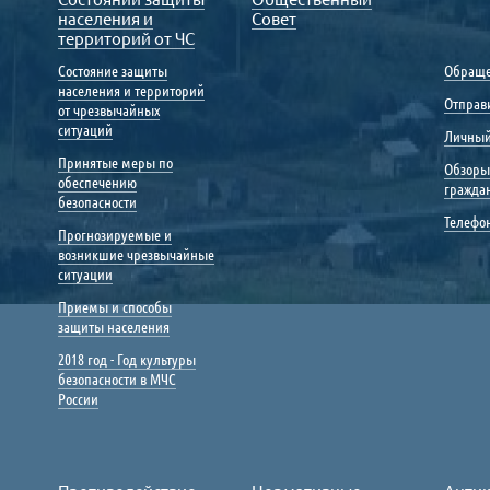
населения и
Совет
территорий от ЧС
Состояние защиты
Обраще
населения и территорий
Отправ
от чрезвычайных
ситуаций
Личный
Принятые меры по
Обзоры
обеспечению
гражда
безопасности
Телефо
Прогнозируемые и
возникшие чрезвычайные
ситуации
Приемы и способы
защиты населения
2018 год - Год культуры
безопасности в МЧС
России