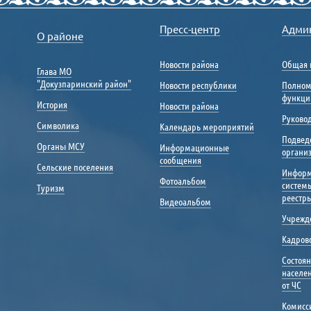
Пресс-центр
Адми
О районе
Новости района
Общая 
Глава МО
"Докузпаринский район"
Новости республики
Полном
функци
История
Новости района
Руковод
Символика
Календарь мероприятий
Подвед
Органы МСУ
Информационные
органи
сообщения
Сельские поселения
Инфор
Фотоальбом
систем
Туризм
реестр
Видеоальбом
Учрежд
Кадрово
Состоя
населе
от ЧС
Комисс