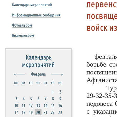
первенс
Календарь мероприятий
посвяще
Информационные сообщения
войск и
Фотоальбом
Видеоальбом
февраля
Календарь
мероприятий
борьбе ср
посвящен
Февраль
Афганиста
пн
вт
ср
чт
пт
сб
вс
Турнир б
1
2
29-32-35-
3
4
5
6
7
8
9
недовеса 
10
11
12
13
14
15
16
с указани
17
18
19
20
21
22
23