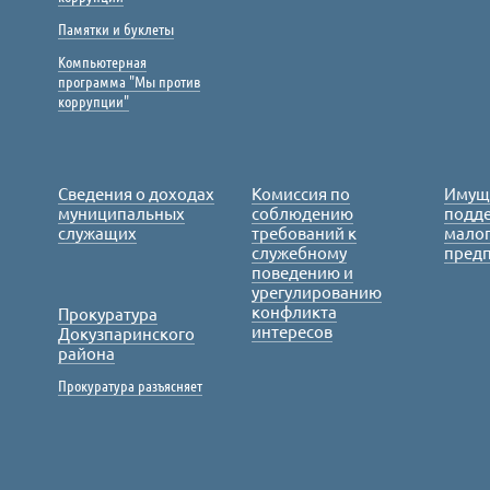
Памятки и буклеты
Компьютерная
программа "Мы против
коррупции"
Сведения о доходах
Комиссия по
Имущ
муниципальных
соблюдению
подде
служащих
требований к
малог
служебному
пред
поведению и
урегулированию
конфликта
Прокуратура
интересов
Докузпаринского
района
Прокуратура разъясняет