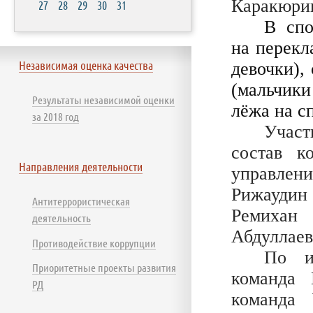
Каракюри
27
28
29
30
31
В спо
на перекл
Независимая оценка качества
девочки),
(мальчики
Результаты независимой оценки
лёжа на с
за 2018 год
Участ
состав к
Направления деятельности
управлен
Рижауди
Антитеррористическая
Ремихан
деятельность
Абдуллаев
Противодействие коррупции
По и
Приоритетные проекты развития
команда
РД
команда