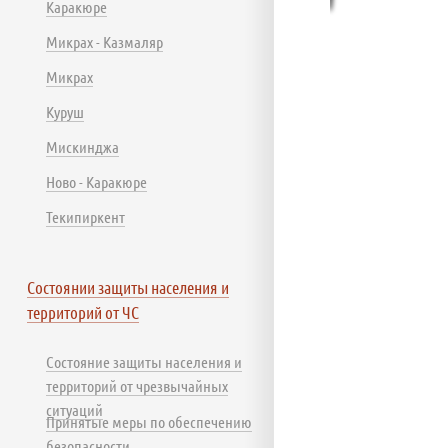
Каракюре
Микрах - Казмаляр
Микрах
Куруш
Мискинджа
Ново - Каракюре
Текипиркент
Состоянии защиты населения и
территорий от ЧС
Состояние защиты населения и
территорий от чрезвычайных
ситуаций
Принятые меры по обеспечению
безопасности