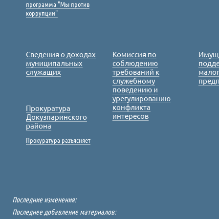
программа "Мы против
коррупции"
Сведения о доходах
Комиссия по
Имущ
муниципальных
соблюдению
подде
служащих
требований к
малог
служебному
пред
поведению и
урегулированию
конфликта
Прокуратура
интересов
Докузпаринского
района
Прокуратура разъясняет
Последние изменения:
Последнее добавление материалов: