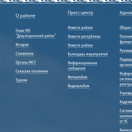
Пресс-центр
Адми
О районе
Новости района
Общая 
Глава МО
"Докузпаринский район"
Новости республики
Полном
функци
История
Новости района
Руковод
Символика
Календарь мероприятий
Подвед
Органы МСУ
Информационные
органи
сообщения
Сельские поселения
Инфор
Фотоальбом
систем
Туризм
реестр
Видеоальбом
Учрежд
Кадрово
Состоя
населе
от ЧС
Комисс