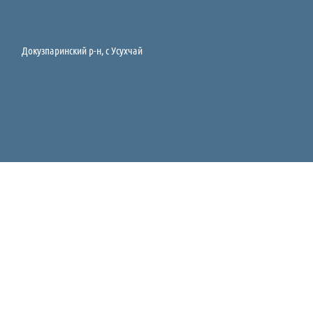
Докузпаринский р-н, c Усухчай