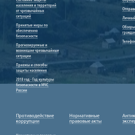
населения и территорий
Отправ
от чрезвычайных
ситуаций
Личный
Принятые меры по
Обзоры
обеспечению
гражда
безопасности
Телефо
Прогнозируемые и
возникшие чрезвычайные
ситуации
Приемы и способы
защиты населения
2018 год - Год культуры
безопасности в МЧС
России
Противодействие
Нормативные
Анти
коррупции
правовые акты
экспе