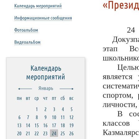
«Презид
Календарь мероприятий
Информационные сообщения
2
Фотоальбом
Докузп
Видеоальбом
этап Вс
школьнико
Цель
Календарь
мероприятий
является 
системат
Январь
спортом, 
пн
вт
ср
чт
пт
сб
вс
личности,
1
2
3
4
5
В сос
6
7
8
9
10
11
12
классов 
13
14
15
16
17
18
19
Казмаляр
20
21
22
23
24
25
26