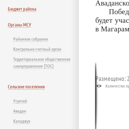
Аваданск
Бюджет района
Побе
будет уча
Органы МСУ
в Магарам
Районное собрание
Контрольно-счетный орган
Территориальное общественное
самоуправление (ТОС)
Размещено: 2
Количество пр
Сельские поселения
Усухчай
Авадан
Каладжух