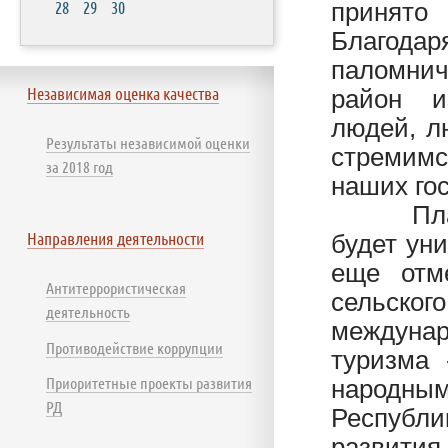
28
29
30
принято
Благод
паломнич
Независимая оценка качества
район и
людей, л
Результаты независимой оценки
стремимс
за 2018 год
наших гос
Планиру
Направления деятельности
будет ун
еще отм
Антитеррористическая
сельско
деятельность
междунар
Противодействие коррупции
туризма 
Приоритетные проекты развития
народн
РД
Республи
развити