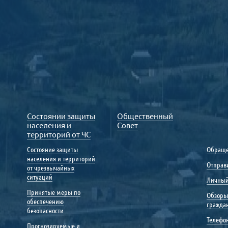
Состоянии защиты
Общественный
населения и
Совет
территорий от ЧС
Состояние защиты
Обраще
населения и территорий
Отправ
от чрезвычайных
ситуаций
Личный
Принятые меры по
Обзоры
обеспечению
гражда
безопасности
Телефо
Прогнозируемые и