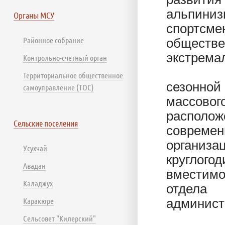
альпиниз
Органы МСУ
спортсме
Районное собрание
обществе
экстрема
Контрольно-счетный орган
«Турис
Территориальное общественное
сезонно
самоуправление (ТОС)
массово
располо
Сельские поселения
соврем
организ
Усухчай
круглог
Авадан
вместимо
Каладжух
отдела
Каракюре
админист
Сельсовет "Килерский"