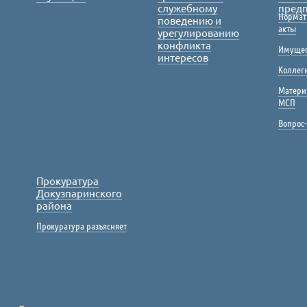
служебному
пред
Нормат
поведению и
акты
урегулированию
конфликта
Имущес
интересов
Коллег
Матери
МСП
Вопрос-
Прокуратура
Докузпаринского
района
Прокуратура разъясняет