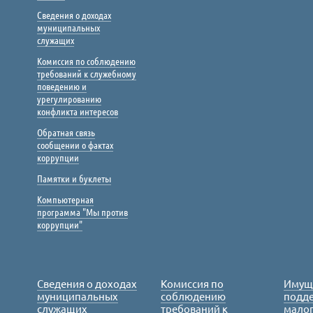
Сведения о доходах
муниципальных
служащих
Комиссия по соблюдению
требований к служебному
поведению и
урегулированию
конфликта интересов
Обратная связь
сообщении о фактах
коррупции
Памятки и буклеты
Компьютерная
программа "Мы против
коррупции"
Сведения о доходах
Комиссия по
Имущ
муниципальных
соблюдению
подде
служащих
требований к
малог