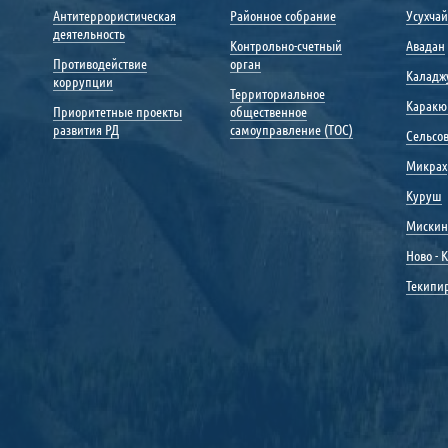
Антитеррористическая
Районное собрание
Усухча
деятельность
Контрольно-счетный
Авадан
Противодействие
орган
Каладж
коррупции
Территориальное
Каракю
Приоритетные проекты
общественное
развития РД
самоуправление (ТОС)
Сельсо
Микрах
Куруш
Мискин
Ново - 
Текипи