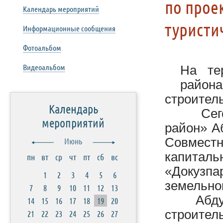
по прое
Календарь мероприятий
туристи
Информационные сообщения
Фотоальбом
Видеоальбом
На те
район
строитель
Календарь
Сегодня
мероприятий
район» А
Совместн
Июнь
капиталь
пн
вт
ср
чт
пт
сб
вс
«Докузп
1
2
3
4
5
6
земельног
7
8
9
10
11
12
13
Абдураг
14
15
16
17
18
19
20
строите
21
22
23
24
25
26
27