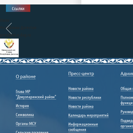
Ссылки
Глава
Республики Дагестан
president.e-dag.ru
Правительство
Республики Дагестан
Пресс-центр
Адми
О районе
www.e-dag.ru
Единый портал государственных
Новости района
Общая 
Глава МР
и муниципальных услуг
"Докузпаринский район"
Новости республики
Полном
gosuslugi.ru
функци
История
Новости района
Портал «Общественный на
Руковод
nadzor.e-dag.ru
Символика
Календарь мероприятий
Подвед
Портал управления
Органы МСУ
Информационные
органи
общественными финансами
сообщения
Сельские поселения
«Открытый бюджет»