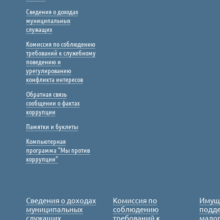
Сведения о доходах
муниципальных
служащих
Комиссия по соблюдению
требований к служебному
поведению и
урегулированию
конфликта интересов
Обратная связь
сообщении о фактах
коррупции
Памятки и буклеты
Компьютерная
программа "Мы против
коррупции"
Сведения о доходах
Комиссия по
Имущ
муниципальных
соблюдению
подде
служащих
требований к
малог