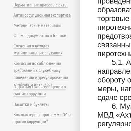
проведен
Нормативные правовые акты
образова
Антикоррупционная экспертиза
торговые
Методические материалы
пиротехн
предотвр
Формы документов и бланки
связанны
Сведения о доходах
пиротехн
муниципальных служащих
5.1. Ак
Комиссия по соблюдению
направле
требований к служебному
поведению и урегулированию
обороту 
конфликта интересов
Обратная связь сообщении о
меры, на
фактах коррупции
сдаче ср
Памятки и буклеты
6. Муни
МВД «Ахт
Компьютерная программа "Мы
против коррупции"
регулярн