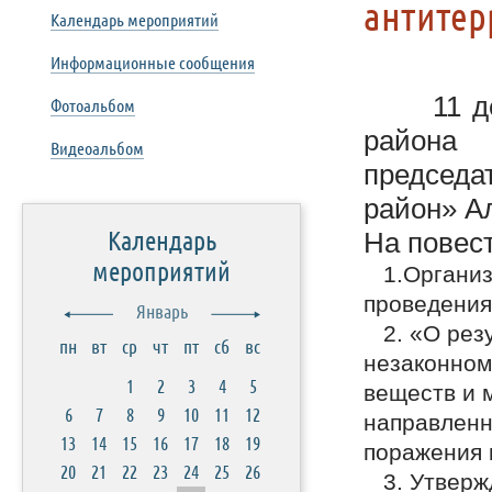
антитер
Календарь мероприятий
Информационные сообщения
11 
Фотоальбом
района
Видеоальбом
председ
район» А
Календарь
На повест
мероприятий
1.Организа
проведения
Январь
2. «О резу
пн
вт
ср
чт
пт
сб
вс
незаконном
1
2
3
4
5
веществ и 
6
7
8
9
10
11
12
направленн
13
14
15
16
17
18
19
поражения 
20
21
22
23
24
25
26
3. Утвержд