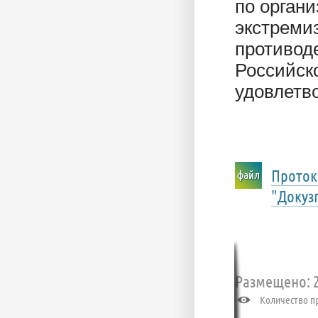
по орган
экстреми
противод
Российск
удовлетв
Проток
"Докузп
Размещено: 2
Количество пр