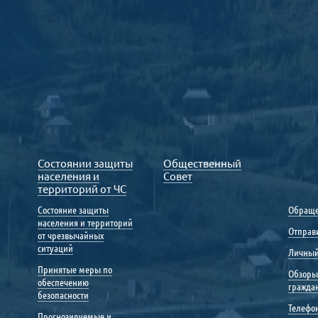
Состоянии защиты
Общественный
населения и
Совет
территорий от ЧС
Состояние защиты
Обраще
населения и территорий
Отправ
от чрезвычайных
ситуаций
Личный
Принятые меры по
Обзоры
обеспечению
гражда
безопасности
Телефо
Прогнозируемые и