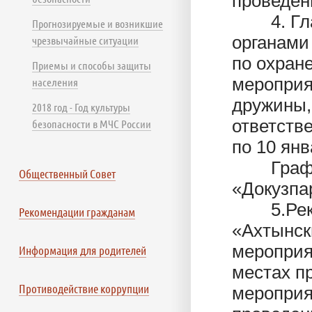
проведен
4. Глава
Прогнозируемые и возникшие
органами
чрезвычайные ситуации
по охран
Приемы и способы защиты
мероприя
населения
дружины,
2018 год - Год культуры
ответств
безопасности в МЧС России
по 10 янв
Графики
Общественный Совет
«Докузпар
5.Реком
Рекомендации гражданам
«Ахтынск
мероприя
Информация для родителей
местах п
Противодействие коррупции
мероприя