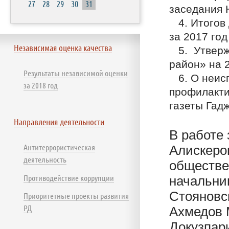
27
28
29
30
31
заседания 
4. Итогов 
за 2017 год
Независимая оценка качества
5. Утвержд
район» на
Результаты независимой оценки
6. О неисп
за 2018 год
профилакти
газеты Гад
Направления деятельности
В работе
Антитеррористическая
Алискеро
деятельность
обществе
Противодействие коррупции
начальни
Стояновс
Приоритетные проекты развития
РД
Ахмедов 
Докузпари