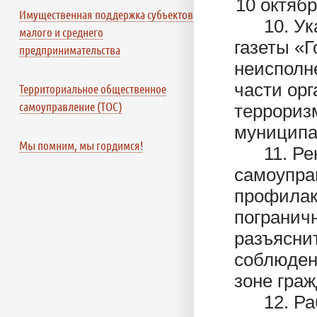
10 октябр
Имущественная поддержка субъектов
10. Указ
малого и среднего
газеты «Г
предпринимательства
неисполн
части ор
Территориальное общественное
самоуправление (ТОС)
террориз
муниципа
Мы помним, мы гордимся!
11. Реко
самоупра
профилак
пограничн
разъясни
соблюден
зоне гра
12. Рабо