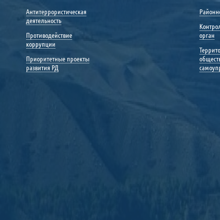
Антитеррористическая
Районн
деятельность
Контро
Противодействие
орган
коррупции
Террит
Приоритетные проекты
общест
развития РД
самоуп