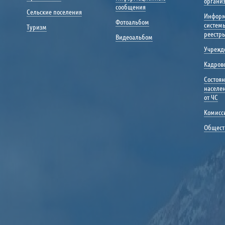
органи
сообщения
Сельские поселения
Инфор
Фотоальбом
систем
Туризм
реестр
Видеоальбом
Учрежд
Кадрово
Состоя
населе
от ЧС
Комисс
Общест