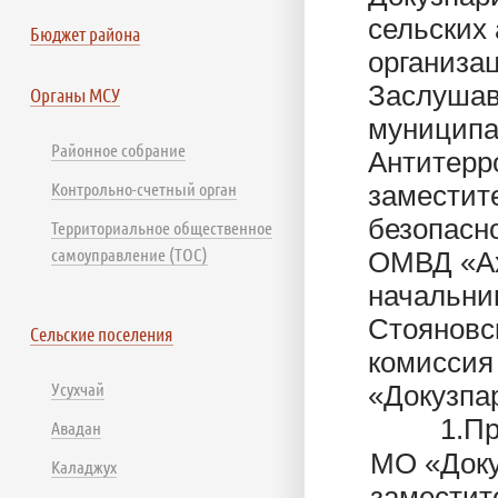
сельских
Бюджет района
организа
Заслушав
Органы МСУ
муниципа
Районное собрание
Антитерр
Контрольно-счетный орган
заместит
безопасн
Территориальное общественное
самоуправление (ТОС)
ОМВД «Ах
начальни
Стояновск
Сельские поселения
комиссия
Усухчай
«Докузпа
1.П
Авадан
МО «Доку
Каладжух
заместит