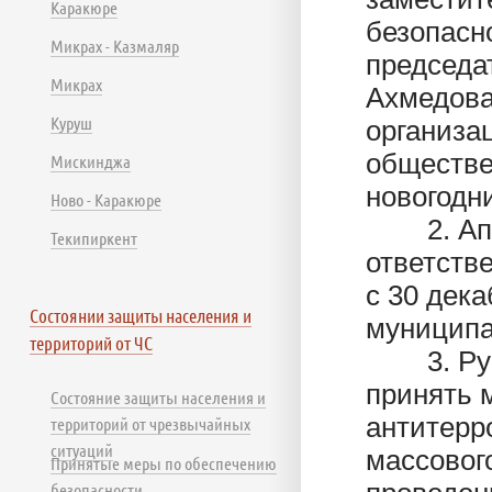
Каракюре
безопасн
Микрах - Казмаляр
председа
Микрах
Ахмедова
Куруш
организа
обществе
Мискинджа
новогодн
Ново - Каракюре
2. Аппа
Текипиркент
ответств
с 30 дека
Состоянии защиты населения и
муниципа
территорий от ЧС
3. Руко
принять 
Состояние защиты населения и
антитерр
территорий от чрезвычайных
ситуаций
массовог
Принятые меры по обеспечению
безопасности