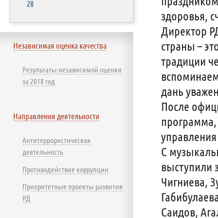
праздником
28
здоровья, с
Директор РД
страны – эт
Независимая оценка качества
традиции че
Результаты независимой оценки
вспоминаем
за 2018 год
дань уважен
После офиц
Направления деятельности
программа,
управления
Антитеррористическая
С музыкаль
деятельность
выступили 
Противодействие коррупции
Чигниева, З
Приоритетные проекты развития
Габибулаев
РД
Саидов, Ага