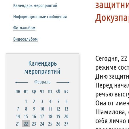
защитни
Календарь мероприятий
Докузпа
Информационные сообщения
Фотоальбом
Видеоальбом
Сегодня, 22
Календарь
режиме сос
мероприятий
Дню защитн
Февраль
Перед нача
пн
вт
ср
чт
пт
сб
вс
речью высту
1
2
3
4
5
6
Она от име
7
8
9
10
11
12
13
Шамилова, о
14
15
16
17
18
19
20
себя лично
21
22
23
24
25
26
27