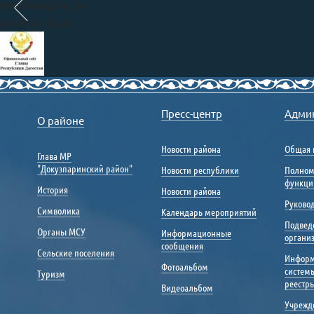
Республики Дагестан
president.e-dag.ru
Правительство
Республики Дагестан
Пресс-центр
Адми
О районе
www.e-dag.ru
Единый портал государственных
Новости района
Общая 
Глава МР
и муниципальных услуг
"Докузпаринский район"
Новости республики
Полном
gosuslugi.ru
функци
История
Новости района
Портал «Общественный на
Руковод
nadzor.e-dag.ru
Символика
Календарь мероприятий
Подвед
Портал управления
Органы МСУ
Информационные
органи
общественными финансами
сообщения
Сельские поселения
«Открытый бюджет»
Инфор
portal.minfinrd.ru
Фотоальбом
систем
Туризм
Каталог информационных 
реестр
Видеоальбом
navigator.e-dag.ru
Учрежд
Портал открытых данных 