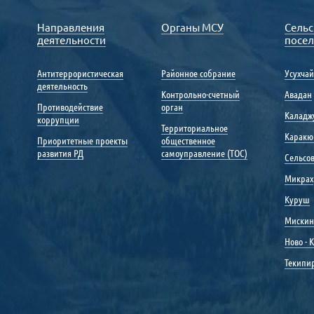
Направления
Органы МСУ
Сельс
деятельности
посе
Антитеррористическая
Районное собрание
Усухча
деятельность
Контрольно-счетный
Авадан
Противодействие
орган
Каладж
коррупции
Территориальное
Каракю
Приоритетные проекты
общественное
развития РД
самоуправление (ТОС)
Сельсо
Микрах
Куруш
Мискин
Ново - 
Текипи