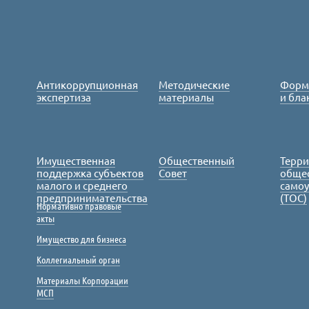
Антикоррупционная
Методические
Форм
экспертиза
материалы
и бла
Имущественная
Общественный
Терр
поддержка субъектов
Совет
обще
малого и среднего
само
предпринимательства
(ТОС)
Нормативно правовые
акты
Имущество для бизнеса
Коллегиальный орган
Материалы Корпорации
МСП