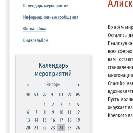
Алиск
Календарь мероприятий
Информационные сообщения
Во всём мир
Фотоальбом
Остались д
Видеоальбом
Реализуя с
всех сферах
вам остаю
Календарь
становлен
мероприятий
многонацио
Спасибо ва
Январь
вдохновлят
пн
вт
ср
чт
пт
сб
вс
Пусть волш
1
2
3
4
5
окружает ва
6
7
8
9
10
11
12
Крепкого ва
13
14
15
16
17
18
19
20
21
22
23
24
25
26