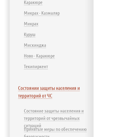
Каракюре
Микрах - Казмаляр
Микрах
Куруш
Мискинджа
Ново - Каракюре
Текипиркент
Состоянии защиты населения и
территорий от ЧС
Состояние защиты населения и
территорий от чрезвычайных
ситуаций
Принятые меры по обеспечению
безопасности