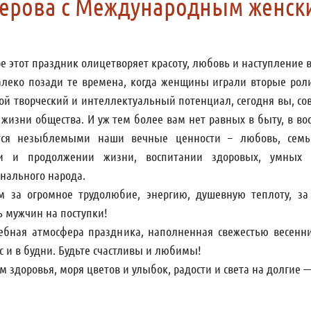
ерова с Международным женски
е этот праздник олицетворяет красоту, любовь и наступление 
алеко позади те времена, когда женщины играли вторые роли
вой творческий и интеллектуальный потенциал, сегодня вы, с
 жизни общества. И уж тем более вам нет равных в быту, в в
тся незыблемыми наши вечные ценности – любовь, семья
ии и продолжении жизни, воспитании здоровых, умных
нального народа.
м за огромное трудолюбие, энергию, душевную теплоту, за
ь мужчин на поступки!
ебная атмосфера праздника, наполненная свежестью весенни
с и в будни. Будьте счастливы и любимы!
м здоровья, моря цветов и улыбок, радости и света на долгие 