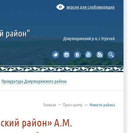
версия для слабовидящих
й район"
Докузпаринский р-н, c Усухчай
Прокуратура Докузпаринского района
—
Главная
Пресс-центр
—
Новости района
ский район» А.М.