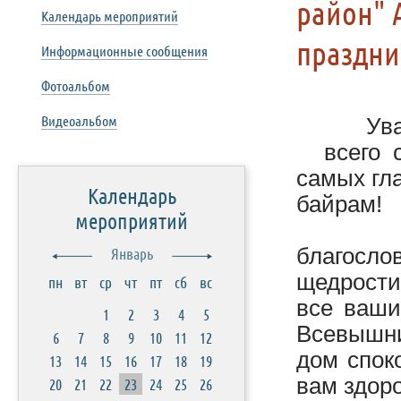
район" 
Календарь мероприятий
праздни
Информационные сообщения
Фотоальбом
Видеоальбом
Ув
всего 
самых гл
Календарь
байрам!
мероприятий
Этот п
благосл
Январь
щедрости
пн
вт
ср
чт
пт
сб
вс
все ваши
1
2
3
4
5
Всевышни
6
7
8
9
10
11
12
дом споко
13
14
15
16
17
18
19
вам здор
20
21
22
23
24
25
26