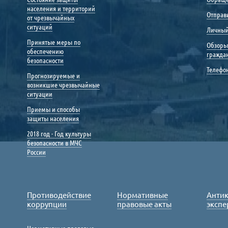
населения и территорий
Отправ
от чрезвычайных
ситуаций
Личный
Принятые меры по
Обзоры
обеспечению
гражда
безопасности
Телефо
Прогнозируемые и
возникшие чрезвычайные
ситуации
Приемы и способы
защиты населения
2018 год - Год культуры
безопасности в МЧС
России
Противодействие
Нормативные
Анти
коррупции
правовые акты
экспе