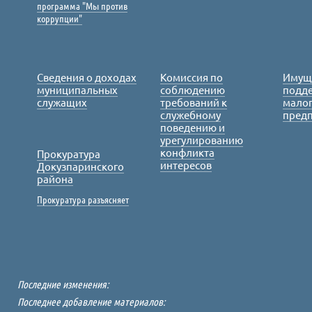
программа "Мы против
коррупции"
Сведения о доходах
Комиссия по
Имущ
муниципальных
соблюдению
подде
служащих
требований к
малог
служебному
пред
поведению и
урегулированию
конфликта
Прокуратура
интересов
Докузпаринского
района
Прокуратура разъясняет
Последние изменения:
Последнее добавление материалов: