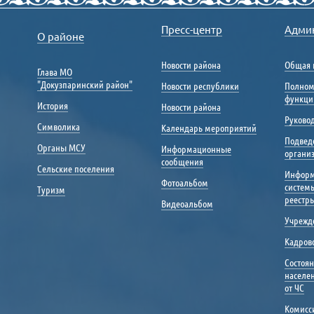
Пресс-центр
Адми
О районе
Новости района
Общая 
Глава МО
"Докузпаринский район"
Новости республики
Полном
функци
История
Новости района
Руковод
Символика
Календарь мероприятий
Подвед
Органы МСУ
Информационные
органи
сообщения
Сельские поселения
Инфор
Фотоальбом
систем
Туризм
реестр
Видеоальбом
Учрежд
Кадрово
Состоя
населе
от ЧС
Комисс