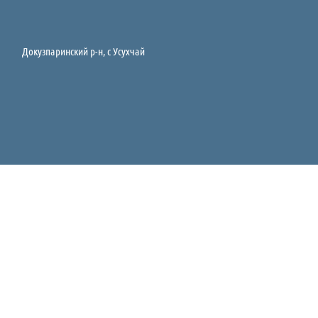
Докузпаринский р-н, c Усухчай