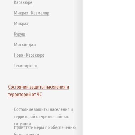
Каракюре
Микрах - Казмаляр
Микрах
Куруш
Мискинджа
Ново - Каракюре
Текипиркент
Состоянии защиты населения и
территорий от ЧС
Состояние защиты населения и
территорий от чрезвычайных
ситуаций
Принятые меры по обеспечению
безопасности