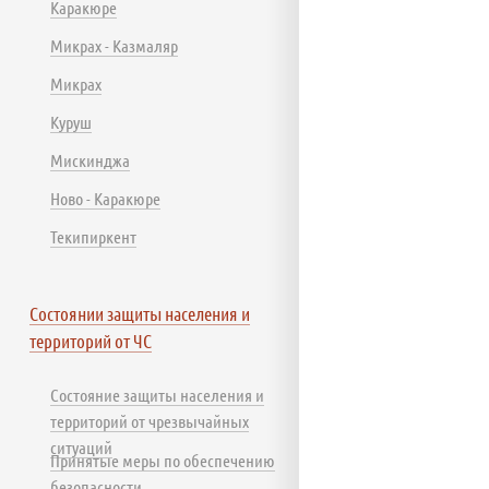
Каракюре
Микрах - Казмаляр
Микрах
Куруш
Мискинджа
Ново - Каракюре
Текипиркент
Состоянии защиты населения и
территорий от ЧС
Состояние защиты населения и
территорий от чрезвычайных
ситуаций
Принятые меры по обеспечению
безопасности