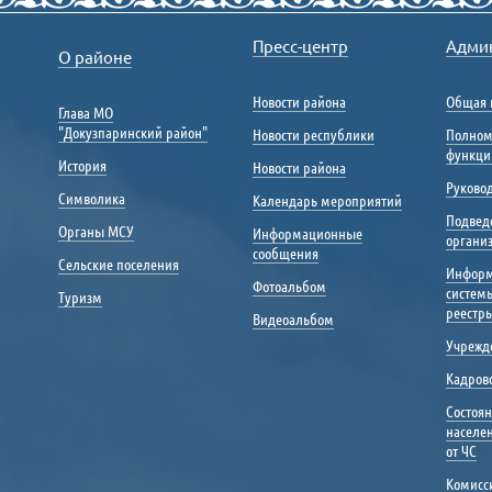
Пресс-центр
Адми
О районе
Новости района
Общая 
Глава МО
"Докузпаринский район"
Новости республики
Полном
функци
История
Новости района
Руковод
Символика
Календарь мероприятий
Подвед
Органы МСУ
Информационные
органи
сообщения
Сельские поселения
Инфор
Фотоальбом
систем
Туризм
реестр
Видеоальбом
Учрежд
Кадрово
Состоя
населе
от ЧС
Комисс