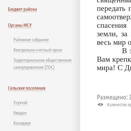
передать 
Бюджет района
самоотв
спасения
Органы МСУ
земли, за
Районное собрание
весь мир 
В этот 
Контрольно-счетный орган
Вам крепк
Территориальное общественное
мира! С Д
самоуправление (ТОС)
Сельские поселения
Размещено: 2
Усухчай
Количество пр
Авадан
Каладжух