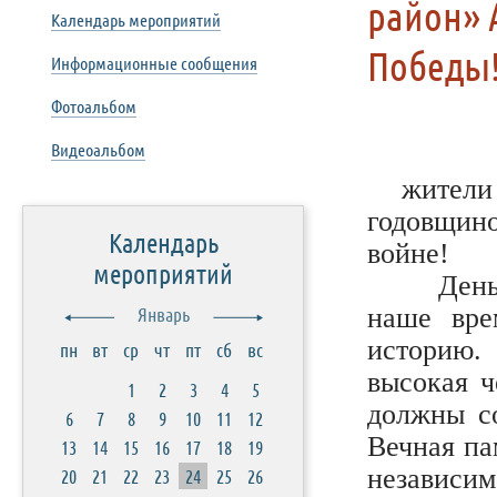
район» 
Календарь мероприятий
Победы
Информационные сообщения
Фотоальбом
Видеоальбом
жители
годовщин
Календарь
войне!
мероприятий
День Поб
наше вре
Январь
историю.
пн
вт
ср
чт
пт
сб
вс
высокая ч
1
2
3
4
5
должны со
6
7
8
9
10
11
12
Вечная па
13
14
15
16
17
18
19
независим
20
21
22
23
24
25
26