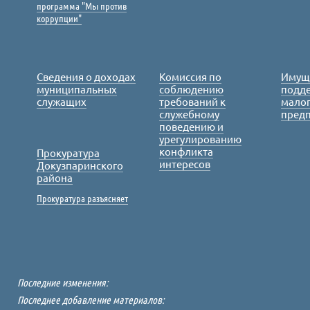
программа "Мы против
коррупции"
Сведения о доходах
Комиссия по
Имущ
муниципальных
соблюдению
подде
служащих
требований к
малог
служебному
пред
поведению и
урегулированию
конфликта
Прокуратура
интересов
Докузпаринского
района
Прокуратура разъясняет
Последние изменения:
Последнее добавление материалов: