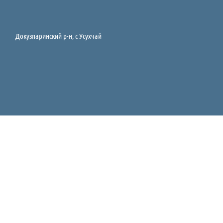
Докузпаринский р-н, c Усухчай