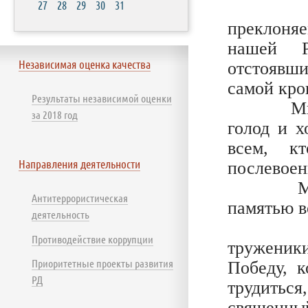
27
28
29
30
31
С чувс
преклоня
нашей Р
Независимая оценка качества
отстоявш
самой кро
Результаты независимой оценки
Мы безм
за 2018 год
голод и х
всем, к
Направления деятельности
послевоен
Мы скор
Антитеррористическая
памятью в
деятельность
Низкий
Противодействие коррупции
труженики
Приоритетные проекты развития
Победу, к
РД
трудитьс
священны