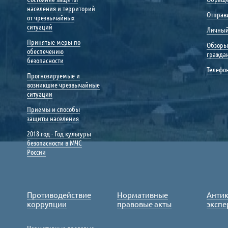
населения и территорий
Отправ
от чрезвычайных
ситуаций
Личный
Принятые меры по
Обзоры
обеспечению
гражда
безопасности
Телефо
Прогнозируемые и
возникшие чрезвычайные
ситуации
Приемы и способы
защиты населения
2018 год - Год культуры
безопасности в МЧС
России
Противодействие
Нормативные
Анти
коррупции
правовые акты
экспе