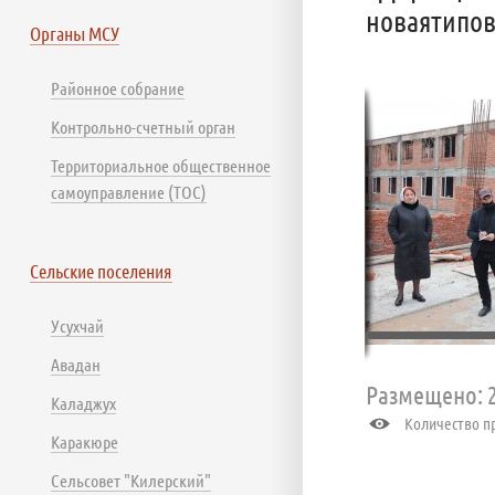
новаятипов
Органы МСУ
Районное собрание
Контрольно-счетный орган
Территориальное общественное
самоуправление (ТОС)
Сельские поселения
Усухчай
Авадан
Размещено: 2
Каладжух
Количество пр
Каракюре
Сельсовет "Килерский"