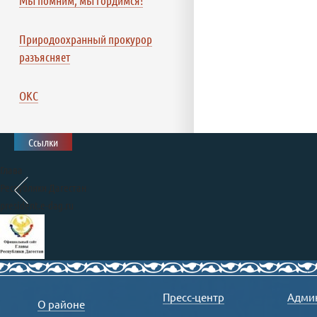
Мы помним, мы гордимся!
Природоохранный прокурор
разъясняет
ОКС
Ссылки
Глава
Республики Дагестан
president.e-dag.ru
Правительство
Республики Дагестан
Пресс-центр
Адми
О районе
www.e-dag.ru