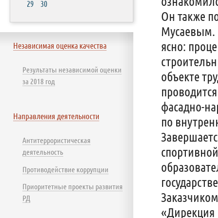
ознакомилс
29
30
Он также п
Мусаевым. 
ясно: проц
Независимая оценка качества
строительн
Результаты независимой оценки
объекте тру
за 2018 год
проводится
фасадно-на
Направления деятельности
по внутрен
Завершаетс
Антитеррористическая
спортивной
деятельность
образовате
Противодействие коррупции
государств
Приоритетные проекты развития
Заказчиком
РД
«Дирекция 