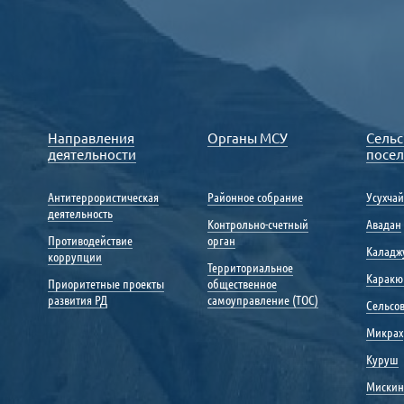
Направления
Органы МСУ
Сельс
деятельности
посе
Антитеррористическая
Районное собрание
Усухча
деятельность
Контрольно-счетный
Авадан
Противодействие
орган
Каладж
коррупции
Территориальное
Каракю
Приоритетные проекты
общественное
развития РД
самоуправление (ТОС)
Сельсо
Микрах
Куруш
Мискин