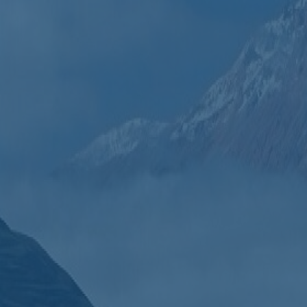
Конкурс управленческих кадров "Мой Дагестан"
http://мой.дагестан2018.рф/