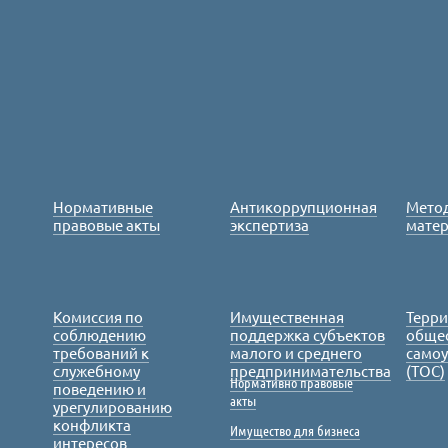
Нормативные
Антикоррупционная
Мето
правовые акты
экспертиза
мате
Комиссия по
Имущественная
Терр
соблюдению
поддержка субъектов
обще
требований к
малого и среднего
само
служебному
предпринимательства
(ТОС)
Нормативно правовые
поведению и
акты
урегулированию
конфликта
Имущество для бизнеса
интересов