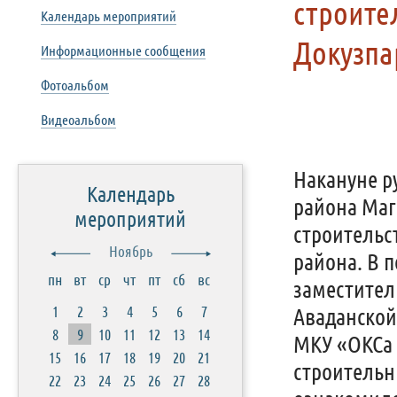
строите
Календарь мероприятий
Докузпа
Информационные сообщения
Фотоальбом
Видеоальбом
Накануне р
Календарь
района Маг
мероприятий
строительс
Ноябрь
района. В 
пн
вт
ср
чт
пт
сб
вс
заместител
1
2
3
4
5
6
7
Аваданской
8
9
10
11
12
13
14
МКУ «ОКСа 
15
16
17
18
19
20
21
строительн
22
23
24
25
26
27
28