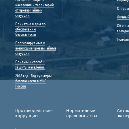
населения и территорий
Отправ
от чрезвычайных
ситуаций
Личный
Принятые меры по
Обзоры
обеспечению
гражда
безопасности
Телефо
Прогнозируемые и
возникшие чрезвычайные
ситуации
Приемы и способы
защиты населения
2018 год - Год культуры
безопасности в МЧС
России
Противодействие
Нормативные
Анти
коррупции
правовые акты
экспе