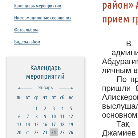
район» 
Календарь мероприятий
прием г
Информационные сообщения
Фотоальбом
Видеоальбом
В 
админ
Абдураги
Календарь
личным в
мероприятий
По пр
пришли 8
Январь
Алискер
пн
вт
ср
чт
пт
сб
вс
выслушал
1
2
3
4
5
основном
6
7
8
9
10
11
12
Так,
13
14
15
16
17
18
19
Джамие
20
21
22
23
24
25
26