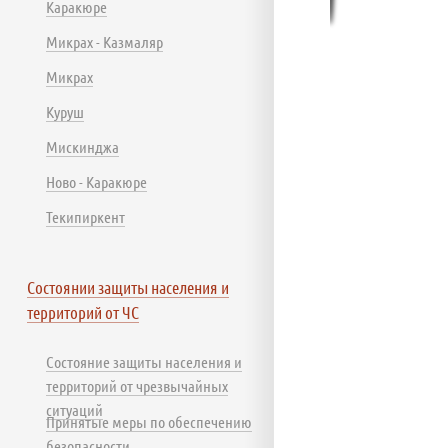
Каракюре
Микрах - Казмаляр
Микрах
Куруш
Мискинджа
Ново - Каракюре
Текипиркент
Состоянии защиты населения и
территорий от ЧС
Состояние защиты населения и
территорий от чрезвычайных
ситуаций
Принятые меры по обеспечению
безопасности