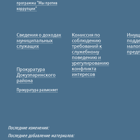
программа "Мы против
коррупции"
Сведения о доходах
Комиссия по
Имущ
муниципальных
соблюдению
подде
служащих
требований к
малог
служебному
пред
поведению и
урегулированию
конфликта
Прокуратура
интересов
Докузпаринского
района
Прокуратура разъясняет
Последние изменения:
Последнее добавление материалов: