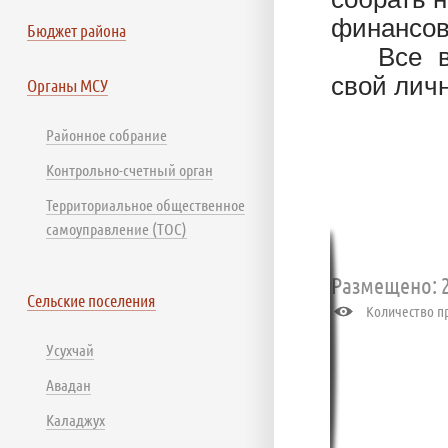
финансов
Бюджет района
Все 
свой ли
Органы МСУ
Районное собрание
Контрольно-счетный орган
Территориальное общественное
самоуправление (ТОС)
Размещено: 2
Сельские поселения
Количество пр
Усухчай
Авадан
Каладжух