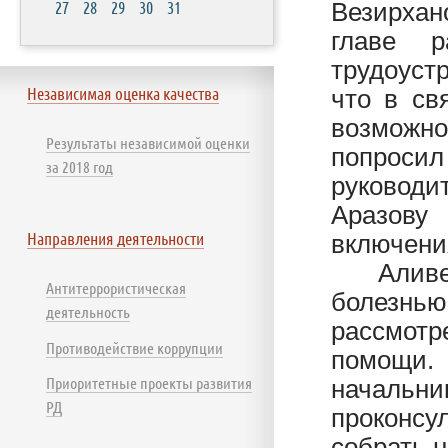
27
28
29
30
31
Везирхан
главе 
трудоуст
Независимая оценка качества
что в св
возможно
Результаты независимой оценки
попросил
за 2018 год
руководи
Аразову
Направления деятельности
включени
Аливе
Антитеррористическая
болезнь
деятельность
рассмотр
Противодействие коррупции
помощи.
Приоритетные проекты развития
начальни
РД
проконсу
собрать 