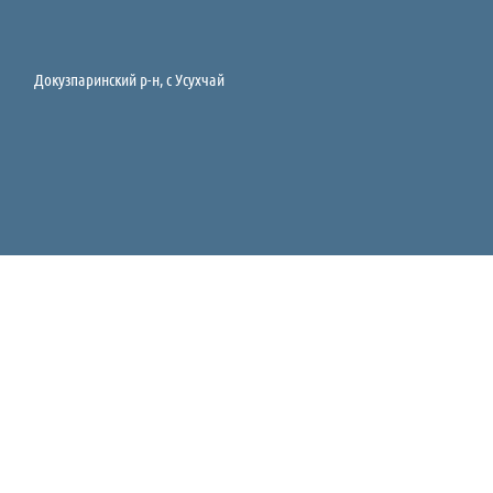
Докузпаринский р-н, c Усухчай