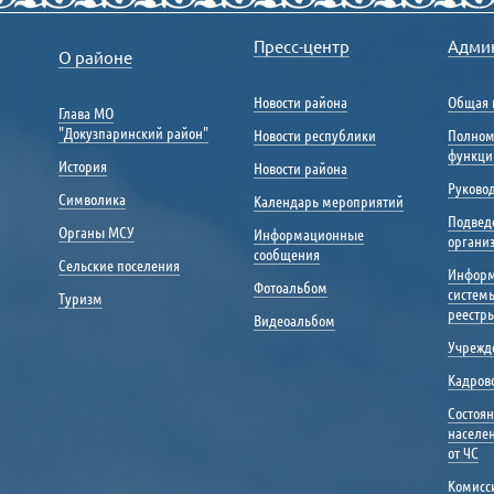
Пресс-центр
Адми
О районе
Новости района
Общая 
Глава МО
"Докузпаринский район"
Новости республики
Полном
функци
История
Новости района
Руковод
Символика
Календарь мероприятий
Подвед
Органы МСУ
Информационные
органи
сообщения
Сельские поселения
Инфор
Фотоальбом
систем
Туризм
реестр
Видеоальбом
Учрежд
Кадрово
Состоя
населе
от ЧС
Комисс