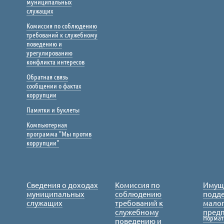
муниципальных
служащих
Комиссия по соблюдению
требований к служебному
поведению и
урегулированию
конфликта интересов
Обратная связь
сообщении о фактах
коррупции
Памятки и буклеты
Компьютерная
программа "Мы против
коррупции"
Сведения о доходах
Комиссия по
Имущ
муниципальных
соблюдению
подде
служащих
требований к
малог
служебному
пред
Нормат
поведению и