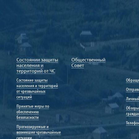
Состоянии защиты
Общественный
населения и
Совет
территорий от ЧС
Состояние защиты
Обраще
населения и территорий
Отправ
от чрезвычайных
ситуаций
Личный
Принятые меры по
Обзоры
обеспечению
гражда
безопасности
Телефо
Прогнозируемые и
возникшие чрезвычайные
ситуации