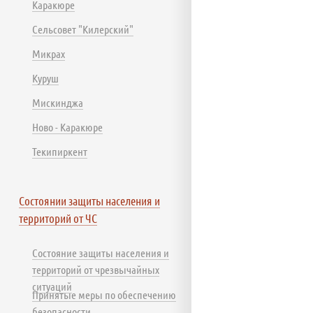
Каракюре
Сельсовет "Килерский"
Микрах
Куруш
Мискинджа
Ново - Каракюре
Текипиркент
Состоянии защиты населения и
территорий от ЧС
Состояние защиты населения и
территорий от чрезвычайных
ситуаций
Принятые меры по обеспечению
безопасности