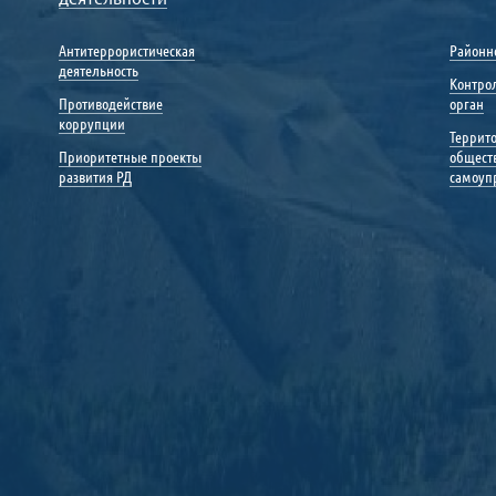
Антитеррористическая
Районн
деятельность
Контро
Противодействие
орган
коррупции
Террит
Приоритетные проекты
общест
развития РД
самоуп