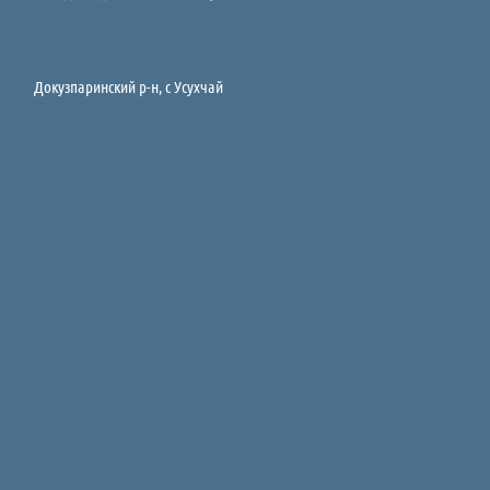
Докузпаринский р-н, c Усухчай