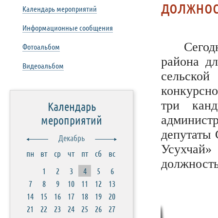
должнос
Календарь мероприятий
Информационные сообщения
Сегод
Фотоальбом
района дл
Видеоальбом
сельско
конкурсно
три канд
Календарь
мероприятий
админис
депутаты 
Декабрь
Усухчай»
пн
вт
ср
чт
пт
сб
вс
должность
1
2
3
4
5
6
7
8
9
10
11
12
13
14
15
16
17
18
19
20
21
22
23
24
25
26
27