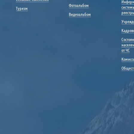
Инфор
Фотоальбом
систем
Туризм
реестр
Видеоальбом
Учрежд
Кадрово
Состоя
населе
от ЧС
Комисс
Общест