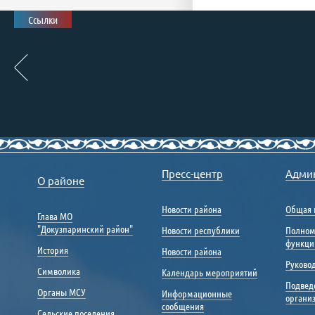
Ссылки
Пресс-центр
Адми
О районе
Новости района
Общая 
Глава МО
"Докузпаринский район"
Новости республики
Полном
функци
История
Новости района
Руковод
Символика
Календарь мероприятий
Подвед
Органы МСУ
Информационные
органи
сообщения
Сельские поселения