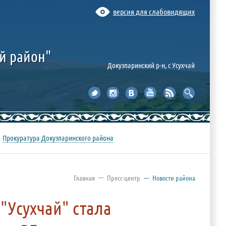
версия для слабовидящих
й район"
Докузпаринский р-н, c Усухчай
Прокуратура Докузпаринского района
—
Главная
Пресс-центр
—
Новости района
"Усухчай" стала