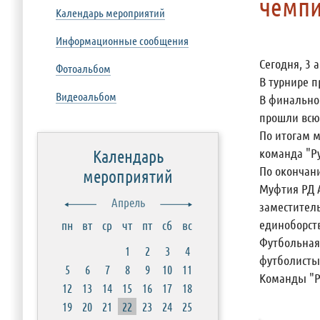
чемпи
Календарь мероприятий
Информационные сообщения
Сегодня, 3 
Фотоальбом
В турнире п
Видеоальбом
В финальном
прошли всю
По итогам м
команда "Ру
Календарь
По окончани
мероприятий
Муфтия РД 
Апрель
заместител
единоборств
пн
вт
ср
чт
пт
сб
вс
Футбольная
1
2
3
4
футболисты
5
6
7
8
9
10
11
Команды "Р
12
13
14
15
16
17
18
19
20
21
22
23
24
25