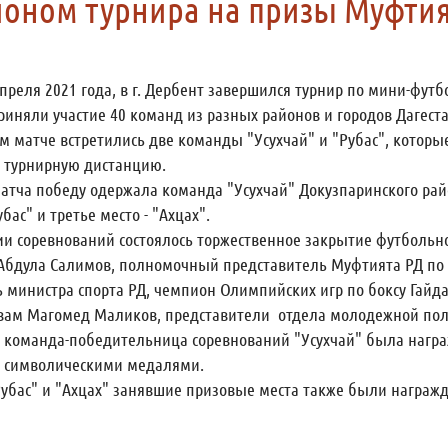
оном турнира на призы Муфтия
апреля 2021 года, в г. Дербент завершился турнир по мини-фут
риняли участие 40 команд из разных районов и городов Дагеста
 матче встретились две команды "Усухчай" и "Рубас", которы
 турнирную дистанцию.
атча победу одержала команда "Усухчай" Докузпаринского рай
бас" и третье место - "Ахцах".
и соревнований состоялось торжественное закрытие футбольно
Абдула Салимов, полномочный представитель Муфтията РД по 
ь министра спорта РД, чемпион Олимпийских игр по боксу Гай
ам Магомед Маликов, представители отдела молодежной полити
 команда-победительница соревнований "Усухчай" была награ
 символическими медалями.
убас" и "Ахцах" занявшие призовые места также были награ