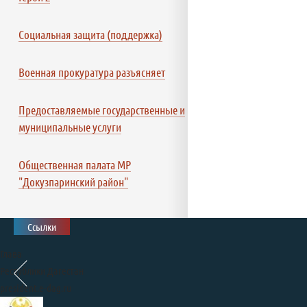
Социальная защита (поддержка)
Военная прокуратура разъясняет
Предоставляемые государственные и
муниципальные услуги
Общественная палата МР
"Докузпаринский район"
Ссылки
Глава
Республики Дагестан
president.e-dag.ru