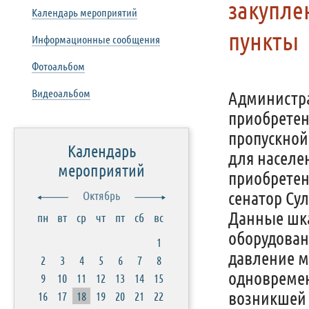
закупле
Календарь мероприятий
пункты
Информационные сообщения
Фотоальбом
Видеоальбом
Администра
приобретен
пропускной 
Календарь
для населе
мероприятий
приобретен
сенатор Су
Октябрь
Данные шк
пн
вт
ср
чт
пт
сб
вс
оборудова
1
давление м
2
3
4
5
6
7
8
одновремен
9
10
11
12
13
14
15
возникшей 
16
17
18
19
20
21
22