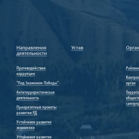
Направления
Устав
Орга
деятельности
Противодействие
Районн
коррупции
Контро
"Под Знаменем Победы"
орган
Антитеррористическая
Террит
деятельность
общест
самоуп
Приоритетные проекты
развития РД
Устойчивое развитие
экономики
Устойчивое развитие