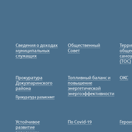
Сведения о доходах
Общественный
Терр
муниципальных
Совет
обще
служащих
само
(ТОС)
Прокуратура
Топливный баланс и
ОКС
Докузпаринского
повышение
района
энергетической
энергоэффективности
Прокуратура разъясняет
Устойчивое
По Covid-19
Герои
развитие