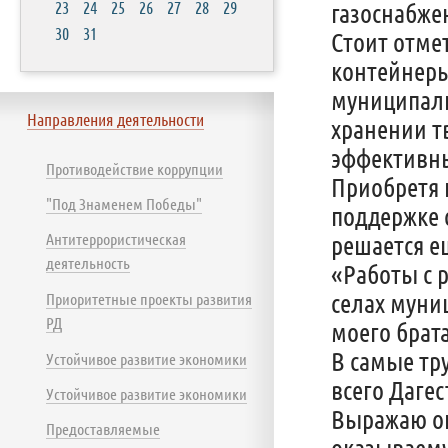
23
24
25
26
27
28
29
газоснабже
30
31
Стоит отме
контейнеры
муниципали
Направления деятельности
хранении т
эффективны
Противодействие коррупции
Приобретя 
"Под Знаменем Победы"
поддержке 
Антитеррористическая
решается е
деятельность
«Работы с 
селах муни
Приоритетные проекты развития
РД
моего брат
В самые тр
Устойчивое развитие экономики
всего Дагес
Устойчивое развитие экономики
Выражаю ог
Предоставляемые
оказываему