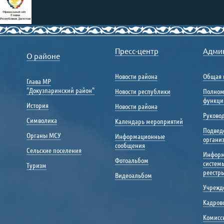
Правительство
Республики Дагестан
Пресс-центр
Адми
О районе
www.e-dag.ru
Единый портал государственных
Новости района
Общая 
Глава МР
и муниципальных услуг
"Докузпаринский район"
Новости республики
Полном
gosuslugi.ru
функци
История
Новости района
Портал «Общественный на
Руковод
nadzor.e-dag.ru
Символика
Календарь мероприятий
Подвед
Портал управления
Органы МСУ
Информационные
органи
общественными финансами
сообщения
Сельские поселения
«Открытый бюджет»
Инфор
portal.minfinrd.ru
Фотоальбом
систем
Туризм
Каталог информационных 
реестр
Видеоальбом
navigator.e-dag.ru
Учрежд
Портал открытых данных 
"Мои Документы"
Многофункциональные центры
Кадрово
data.gov.ru
в Республике Дагестан
Опросы населения
Комисс
mfcrd.ru