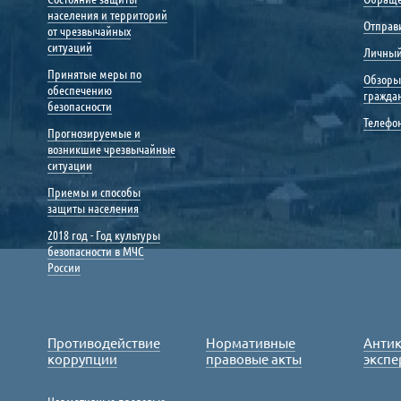
населения и территорий
Отправ
от чрезвычайных
ситуаций
Личный
Принятые меры по
Обзоры
обеспечению
гражда
безопасности
Телефо
Прогнозируемые и
возникшие чрезвычайные
ситуации
Приемы и способы
защиты населения
2018 год - Год культуры
безопасности в МЧС
России
Противодействие
Нормативные
Анти
коррупции
правовые акты
экспе