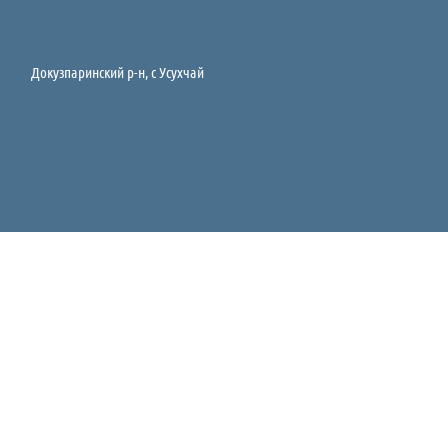
Докузпаринский р-н, c Усухчай