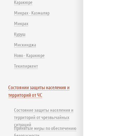
Каракюре
Микрах - Казмаляр
Микрах
Куруш
Мискинджа
Ново - Каракюре
Текипиркент
Состоянии защиты населения и
территорий от ЧС
Состояние защиты населения и
территорий от чрезвычайных
ситуаций
Принятые меры по обеспечению
безопасности