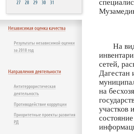
специалис
27
28
29
30
31
Музамеди
Независимая оценка качества
Результаты независимой оценки
На ви
за 2018 год
инвентари
сетей, ра
Направления деятельности
Дагестан 
муниципал
Антитеррористическая
на бесхоз
деятельность
государст
Противодействие коррупции
участков 
Приоритетные проекты развития
состояние
РД
информаци