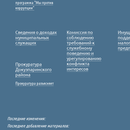
программа "Мы против
коррупции"
Сведения о доходах
Комиссия по
Имущ
муниципальных
соблюдению
подде
служащих
требований к
малог
служебному
пред
поведению и
урегулированию
конфликта
Прокуратура
интересов
Докузпаринского
района
Прокуратура разъясняет
Последние изменения:
Последнее добавление материалов: