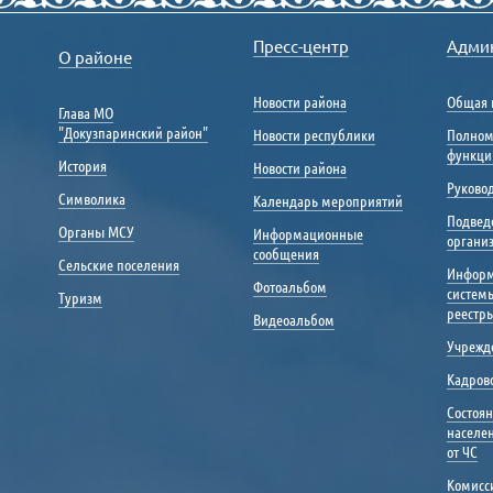
Пресс-центр
Адми
О районе
Новости района
Общая 
Глава МО
"Докузпаринский район"
Новости республики
Полном
функци
История
Новости района
Руковод
Символика
Календарь мероприятий
Подвед
Органы МСУ
Информационные
органи
сообщения
Сельские поселения
Инфор
Фотоальбом
систем
Туризм
реестр
Видеоальбом
Учрежд
Кадрово
Состоя
населе
от ЧС
Комисс