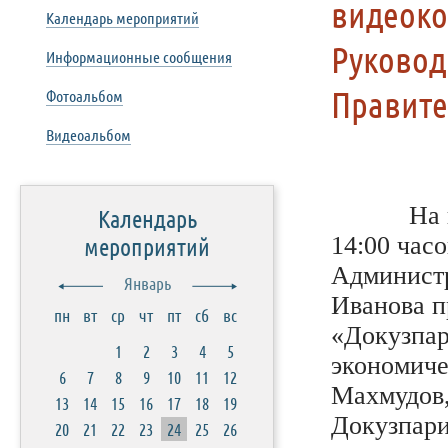
видеоко
Календарь мероприятий
Руковод
Информационные сообщения
Правите
Фотоальбом
Видеоальбом
На 
Календарь
14:00 час
мероприятий
Администр
Январь
Иванова п
пн
вт
ср
чт
пт
сб
вс
«Докузпар
1
2
3
4
5
экономиче
6
7
8
9
10
11
12
Махмудов
13
14
15
16
17
18
19
Докузпари
20
21
22
23
24
25
26