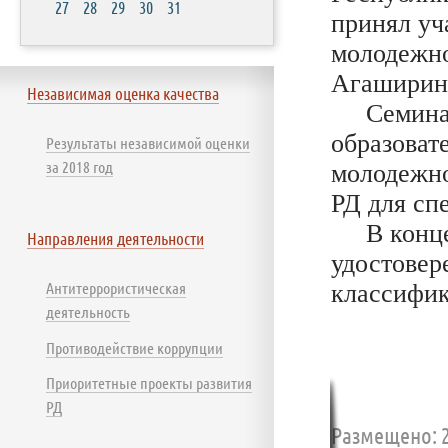
27
28
29
30
31
принял уч
молодежно
Агаширин
Независимая оценка качества
Семинар 
образоват
Результаты независимой оценки
за 2018 год
молодежно
РД для сп
В конце 
Направления деятельности
удостовер
Антитеррористическая
классифик
деятельность
Противодействие коррупции
Приоритетные проекты развития
РД
Размещено: 2