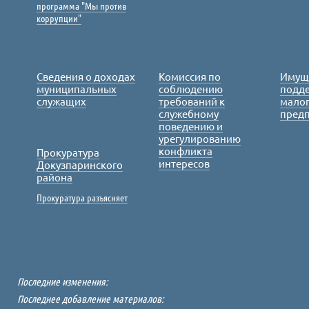
программа "Мы против
коррупции"
Сведения о доходах
Комиссия по
Имущ
муниципальных
соблюдению
подде
служащих
требований к
малог
служебному
пред
поведению и
урегулированию
конфликта
Прокуратура
интересов
Докузпаринского
района
Прокуратура разъясняет
Последние изменения:
Последнее добавление материалов: