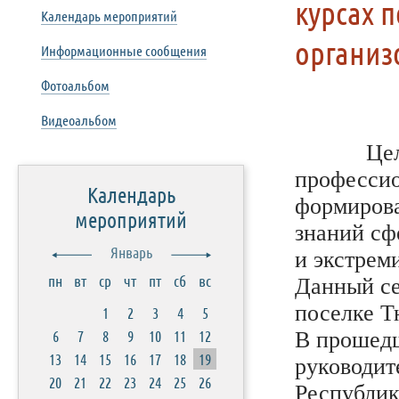
курсах 
Календарь мероприятий
органи
Информационные сообщения
Фотоальбом
Видеоальбом
Целью 
профессио
Календарь
формирова
мероприятий
знаний сф
Январь
и экстрем
пн
вт
ср
чт
пт
сб
вс
Данный се
поселке Т
1
2
3
4
5
6
7
8
9
10
11
12
В прошедш
13
14
15
16
17
18
19
руководит
20
21
22
23
24
25
26
Республик