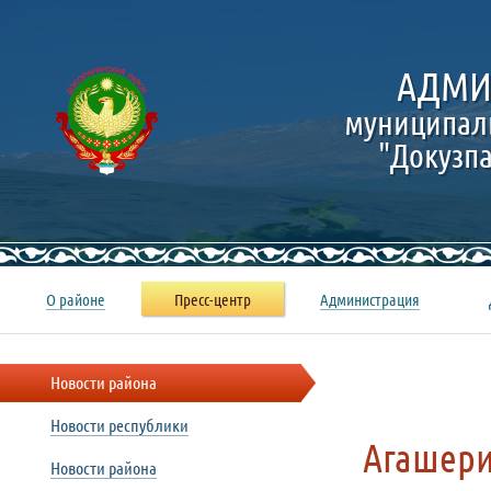
АДМИ
муниципал
"Докузп
О районе
Пресс-центр
Администрация
Новости района
Новости республики
Агашери
Новости района