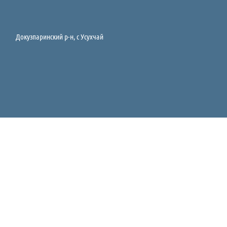
Докузпаринский р-н, c Усухчай