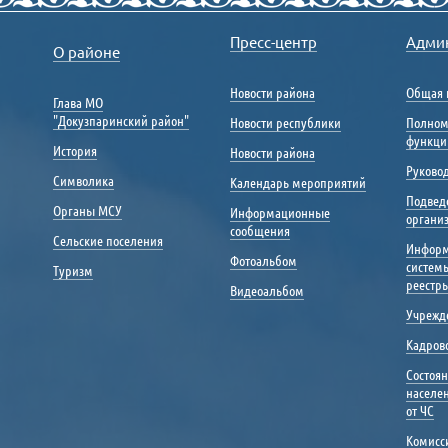
Пресс-центр
Адми
О районе
Новости района
Общая 
Глава МО
"Докузпаринский район"
Новости республики
Полном
функци
История
Новости района
Руковод
Символика
Календарь мероприятий
Подвед
Органы МСУ
Информационные
органи
сообщения
Сельские поселения
Инфор
Фотоальбом
систем
Туризм
реестр
Видеоальбом
Учрежд
Кадрово
Состоя
населе
от ЧС
Комисс