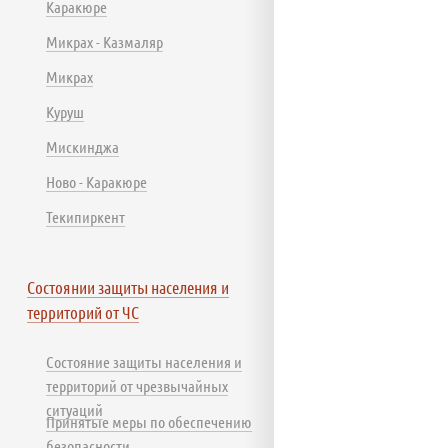
Каракюре
Микрах - Казмаляр
Микрах
Куруш
Мискинджа
Ново - Каракюре
Текипиркент
Состоянии защиты населения и
территорий от ЧС
Состояние защиты населения и
территорий от чрезвычайных
ситуаций
Принятые меры по обеспечению
безопасности