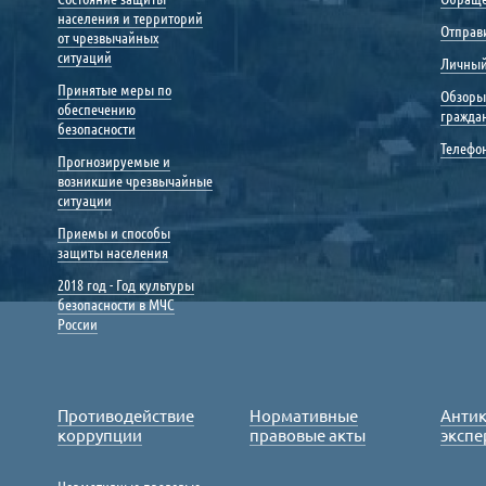
населения и территорий
Отправ
от чрезвычайных
ситуаций
Личный
Принятые меры по
Обзоры
обеспечению
гражда
безопасности
Телефо
Прогнозируемые и
возникшие чрезвычайные
ситуации
Приемы и способы
защиты населения
2018 год - Год культуры
безопасности в МЧС
России
Противодействие
Нормативные
Анти
коррупции
правовые акты
экспе