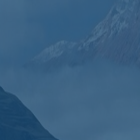
http://мой.дагестан2018.рф/