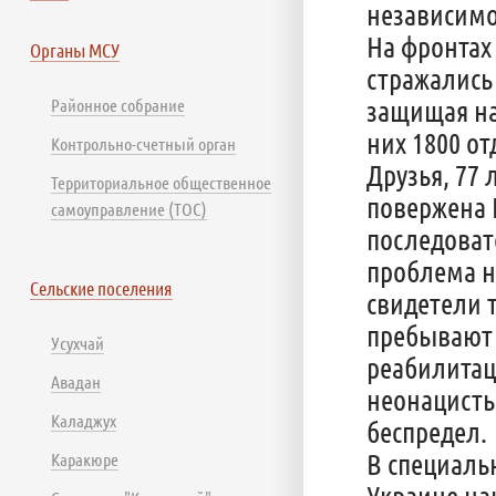
независимо
На фронтах
Органы МСУ
стражались 
защищая на
Районное собрание
них 1800 от
Контрольно-счетный орган
Друзья, 77
Территориальное общественное
повержена Г
самоуправление (ТОС)
последоват
проблема н
Сельские поселения
свидетели т
пребывают
Усухчай
реабилитац
Авадан
неонацисты
Каладжух
беспредел.
В специаль
Каракюре
Украине на