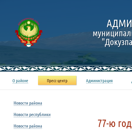
АДМИ
муниципал
"Докузп
О районе
Пресс-центр
Администрация
Новости района
Новости республики
77-ю го
Новости района