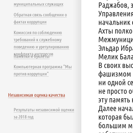
Раджабов, 
муниципальных служащих
Управления
Обратная связь сообщении о
начальник 
фактах коррупции
Ахты полко
Комиссия по соблюдению
Межмуници
требований к служебному
Эльдар Ибр
поведению и урегулированию
конфликта интересов
Мелик Бал
Памятки и буклеты
В своих вы
Компьютерная программа "Мы
фашизмом н
против коррупции"
ни одной с
не просто 
Независимая оценка качества
эту память
Далее нача
Результаты независимой оценки
которая бы
за 2018 год
большим ма