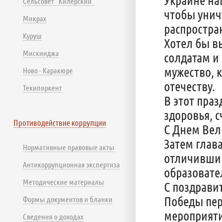
Сельсовет "Килерский"
чтобы унич
Микрах
распростра
Куруш
Хотел бы в
Мискинджа
солдатам и
мужество, 
Ново - Каракюре
отечеству.
Текипиркент
В этот пра
здоровья, с
Противодействие коррупции
С Днем Вел
Затем глав
Нормативные правовые акты
отличившим
Антикоррупционная экспертиза
образовате
Методические материалы
С поздрави
Победы пер
Формы документов и бланки
мероприяти
Сведения о доходах