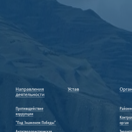
Направления
Устав
Орга
деятельности
Противодействие
Районн
коррупции
Контро
"Под Знаменем Победы"
орган
Антитеррористическая
Террит