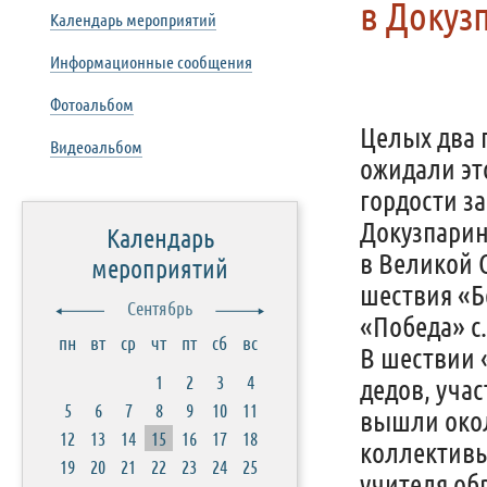
в Докуз
Календарь мероприятий
Информационные сообщения
Фотоальбом
Целых два 
Видеоальбом
ожидали эт
гордости з
Докузпарин
Календарь
в Великой 
мероприятий
шествия «Б
Сентябрь
«Победа» с.
пн
вт
ср
чт
пт
сб
вс
В шествии 
1
2
3
4
дедов, уча
5
6
7
8
9
10
11
вышли окол
12
13
14
15
16
17
18
коллективы
19
20
21
22
23
24
25
учителя об