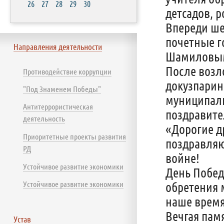
26
27
28
29
30
детсадов, 
Впереди ше
почетные г
Направления деятельности
Шамиловы
После возл
Противодействие коррупции
докузпарин
"Под Знаменем Победы"
муниципал
Антитеррористическая
поздравите
деятельность
«Дорогие д
Приоритетные проекты развития
поздравляю
РД
войне!
Устойчивое развитие экономики
День Побед
Устойчивое развитие экономики
обретения 
наше время
Вечгая пам
Устав