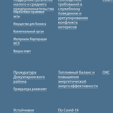
малого и среднего
требований к
предпринимательства
служебному
Нормативно правовые
поведению и
акты
урегулированию
конфликта
Имущество для бизнеса
интересов
Коллегиальный орган
Материалы Корпорации
МСП
Вопрос-ответ
Прокуратура
Топливный баланс и
ОКС
Докузпаринского
повышение
района
энергетической
энергоэффективности
Прокуратура разъясняет
Устойчивое
По Covid-19