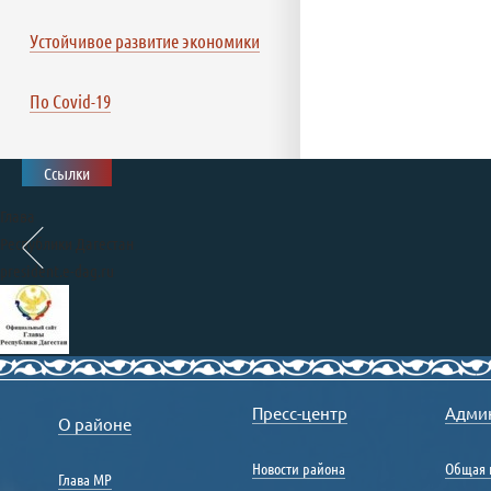
Устойчивое развитие экономики
По Covid-19
Ссылки
Глава
Республики Дагестан
president.e-dag.ru
Правительство
Республики Дагестан
Пресс-центр
Адми
О районе
www.e-dag.ru
Единый портал государственных
Новости района
Общая 
Глава МР
и муниципальных услуг