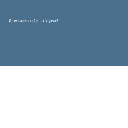
Докузпаринский р-н, c Усухчай