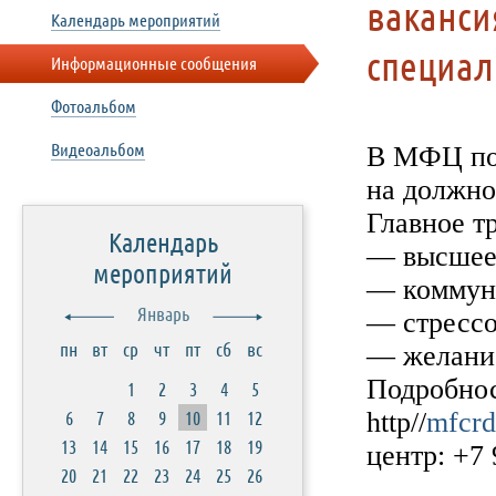
ваканси
Календарь мероприятий
специал
Информационные сообщения
Фотоальбом
Видеоальбом
В МФЦ по 
на должно
Главное т
Календарь
— высшее 
мероприятий
— коммун
Январь
— стрессо
пн
вт
ср
чт
пт
сб
вс
— желание
Подробнос
1
2
3
4
5
6
7
8
9
10
11
12
http//
mfcrd
13
14
15
16
17
18
19
центр: +7
20
21
22
23
24
25
26