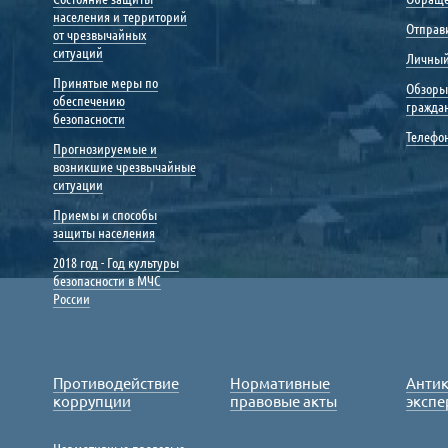
населения и территорий
Отправ
от чрезвычайных
ситуаций
Личный
Принятые меры по
Обзоры
обеспечению
гражда
безопасности
Телефо
Прогнозируемые и
возникшие чрезвычайные
ситуации
Приемы и способы
защиты населения
2018 год - Год культуры
безопасности в МЧС
России
Противодействие
Нормативные
Анти
коррупции
правовые акты
экспе