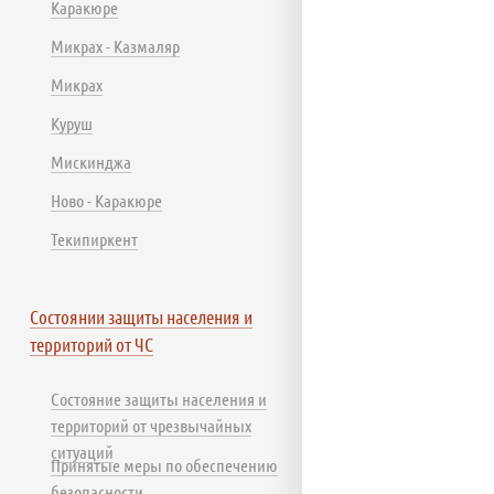
Каракюре
Микрах - Казмаляр
Микрах
Куруш
Мискинджа
Ново - Каракюре
Текипиркент
Состоянии защиты населения и
территорий от ЧС
Состояние защиты населения и
территорий от чрезвычайных
ситуаций
Принятые меры по обеспечению
безопасности