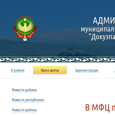
АДМИ
муниципал
"Докузп
О районе
Пресс-центр
Администрация
Новости района
Новости республики
В МФЦ п
Новости района