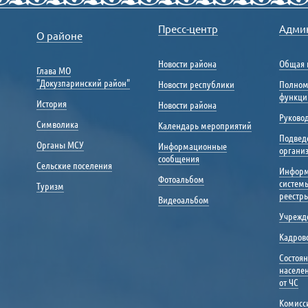
Пресс-центр
Адми
О районе
Новости района
Общая 
Глава МО
"Докузпаринский район"
Новости республики
Полном
функци
История
Новости района
Руковод
Символика
Календарь мероприятий
Подвед
Органы МСУ
Информационные
органи
сообщения
Сельские поселения
Инфор
Фотоальбом
систем
Туризм
реестр
Видеоальбом
Учрежд
Кадрово
Состоя
населе
от ЧС
Комисс