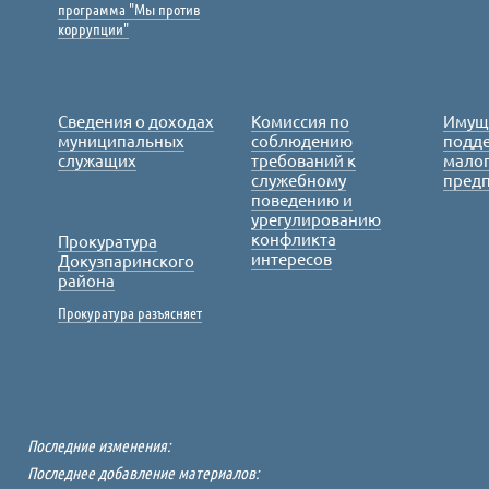
программа "Мы против
коррупции"
Сведения о доходах
Комиссия по
Имущ
муниципальных
соблюдению
подде
служащих
требований к
малог
служебному
пред
поведению и
урегулированию
конфликта
Прокуратура
интересов
Докузпаринского
района
Прокуратура разъясняет
Последние изменения:
Последнее добавление материалов: