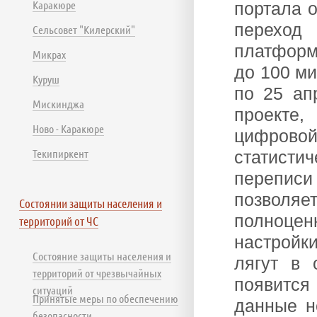
Каракюре
портала 
переход
Сельсовет "Килерский"
платформу
Микрах
до 100 ми
Куруш
по 25 ап
Мискинджа
проекте,
Ново - Каракюре
цифрово
Текипиркент
статисти
переписи
позволяе
Состоянии защиты населения и
полноцен
территорий от ЧС
настройки
Состояние защиты населения и
лягут в 
территорий от чрезвычайных
появится
ситуаций
Принятые меры по обеспечению
данные н
безопасности