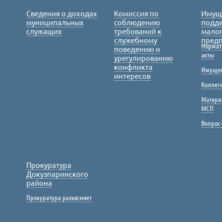
Сведения о доходах
Комиссия по
Имущ
муниципальных
соблюдению
подде
служащих
требований к
малог
служебному
пред
Нормат
поведению и
акты
урегулированию
конфликта
Имущес
интересов
Коллег
Матери
МСП
Вопрос-
Прокуратура
Докузпаринского
района
Прокуратура разъясняет