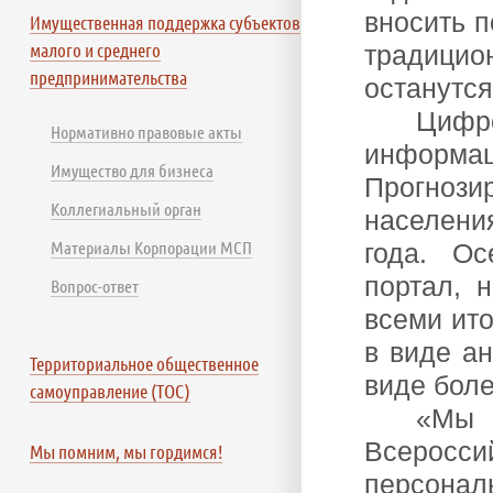
вносить 
Имущественная поддержка субъектов
малого и среднего
традицио
предпринимательства
останутся
Цифр
Нормативно правовые акты
информ
Имущество для бизнеса
Прогнози
Коллегиальный орган
населени
Материалы Корпорации МСП
года. Ос
портал, 
Вопрос-ответ
всеми ито
в виде ан
Территориальное общественное
виде боле
самоуправление (ТОС)
«Мы 
Всеросс
Мы помним, мы гордимся!
персональ