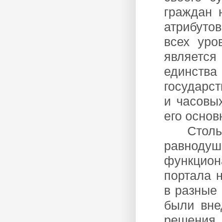
граждан 
атрибуто
всех уро
являетс
единства
государст
и часовы
его основ
Стол
равноду
функцион
портала 
в разные 
были вне
решени