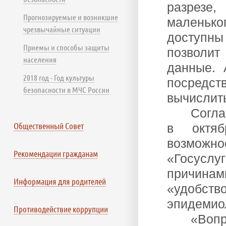
разрезе,
Прогнозируемые и возникшие
маленьког
чрезвычайные ситуации
доступны
Приемы и способы защиты
позволи
населения
данные. 
2018 год - Год культуры
посредст
безопасности в МЧС России
вычислить
Согл
Общественный Совет
в октяб
возможно
Рекомендации гражданам
«Госусл
причина
Информация для родителей
«удобств
эпидемио
Противодействие коррупции
«Вопр