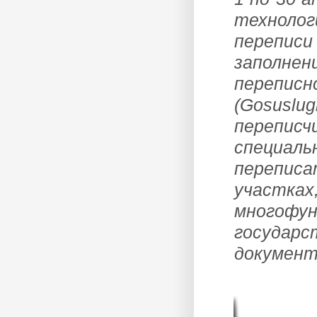
технолог
переписи
заполне
перепи
(Gosusl
перепис
специаль
перепис
участк
многоф
государ
документ