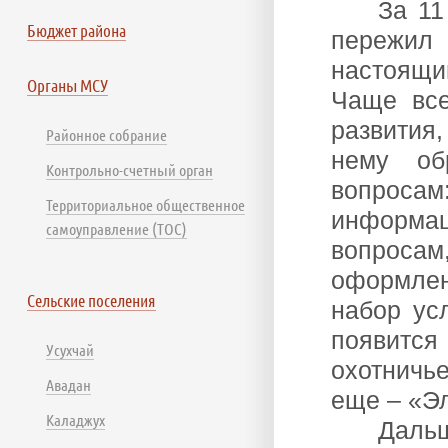
За 11
Бюджет района
пережил 
настоящи
Органы МСУ
Чаще все
развития
Районное собрание
нему об
Контрольно-счетный орган
вопросам
Территориальное общественное
информац
самоуправление (ТОС)
вопросам
оформлен
Сельские поселения
набор ус
появитс
Усухчай
охотничь
Авадан
еще – «Эл
Каладжух
Дальш