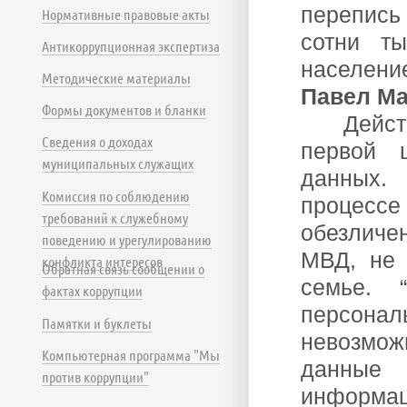
перепись
Нормативные правовые акты
сотни т
Антикоррупционная экспертиза
населен
Методические материалы
Павел Ма
Формы документов и бланки
Дейс
Сведения о доходах
первой 
муниципальных служащих
данных.
Комиссия по соблюдению
процес
требований к служебному
обезличе
поведению и урегулированию
МВД, не 
конфликта интересов
Обратная связь сообщении о
семье. 
фактах коррупции
персона
Памятки и буклеты
невозмож
Компьютерная программа "Мы
данные 
против коррупции"
информа