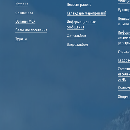
функци
История
Новости района
Руковод
Символика
Календарь мероприятий
Подвед
Органы МСУ
Информационные
органи
сообщения
Сельские поселения
Инфор
Фотоальбом
систем
Туризм
реестр
Видеоальбом
Учрежд
Кадрово
Состоя
населе
от ЧС
Комисс
Общест