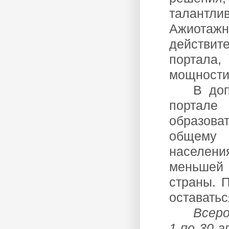
талант
Ажиотажн
действит
портала,
мощности
В до
портал
образов
общему 
населени
меньшей 
страны. 
оставатьс
Всеро
1 по 30 