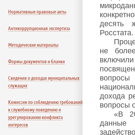
микродан
Нормативные правовые акты
конкретн
десять ж
Антикоррупционная экспертиза
Росстата.
Проце
Методические материалы
не боле
включил
Формы документов и бланки
посвящен
вопросы 
Сведения о доходах муниципальных
служащих
национал
дохода р
Комиссия по соблюдению требований
вопросы 
к служебному поведению и
«В 2
урегулированию конфликта
данные
интересов
задейств