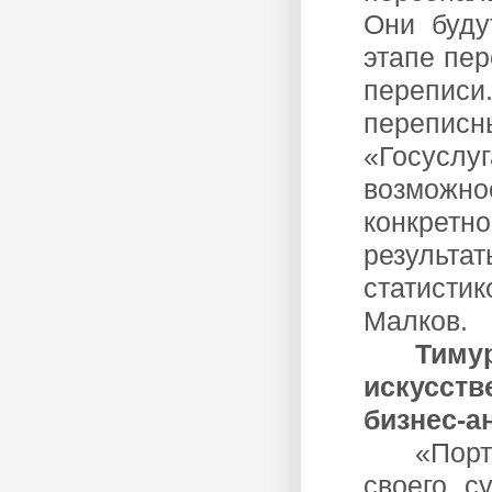
Они буду
этапе пе
переписи
перепи
«Госусл
возможн
конкретно
результа
статистик
Малков.
Тиму
искусств
бизнес-а
«Порт
своего с