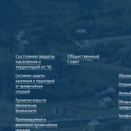
Состоянии защиты
Общественный
населения и
Совет
территорий от ЧС
Состояние защиты
Обраще
населения и территорий
Отправ
от чрезвычайных
ситуаций
Личный
Принятые меры по
Обзоры
обеспечению
гражда
безопасности
Телефо
Прогнозируемые и
возникшие чрезвычайные
ситуации