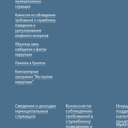
муниципальных
служащих
Комиссия по соблюдению
требований к служебному
поведению и
урегулированию
конфликта интересов
Обратная связь
сообщении о фактах
коррупции
Памятки и буклеты
Компьютерная
программа "Мы против
коррупции"
Сведения о доходах
Комиссия по
Имущ
муниципальных
соблюдению
подде
служащих
требований к
малог
служебному
пред
Нормат
поведению и