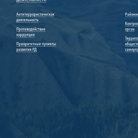
Антитеррористическая
Районн
деятельность
Контро
Противодействие
орган
коррупции
Террит
Приоритетные проекты
общест
развития РД
самоуп