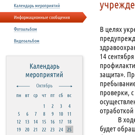
учрежде
Календарь мероприятий
Информационные сообщения
В целях ук
Фотоальбом
предупрежд
Видеоальбом
здравоохран
14 сентября
профилакти
Календарь
защита». П
мероприятий
пребывание
Октябрь
проверки, с
пн
вт
ср
чт
пт
сб
вс
осуществле
1
2
3
4
отработкой 
5
6
7
8
9
10
11
В ходе пр
12
13
14
15
16
17
18
будет обращ
19
20
21
22
23
24
25