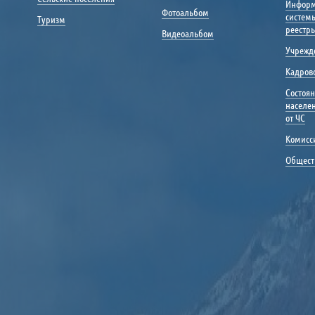
Инфор
Фотоальбом
систем
Туризм
реестр
Видеоальбом
Учрежд
Кадрово
Состоя
населе
от ЧС
Комисс
Общест