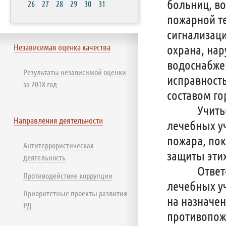
больниц, в
26
27
28
29
30
31
пожарной т
сигнализаци
Независимая оценка качества
охрана, на
водоснабже
Результаты независимой оценки
исправност
за 2018 год
составом го
Учитывая, 
Направления деятельности
лечебных уч
пожара, по
Антитеррористическая
защиты эти
деятельность
Ответстве
Противодействие коррупции
лечебных уч
Приоритетные проекты развития
на назначен
РД
противопож