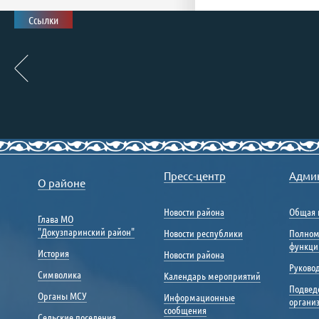
Ссылки
Пресс-центр
Адми
О районе
Новости района
Общая 
Глава МО
"Докузпаринский район"
Новости республики
Полном
функци
История
Новости района
Руковод
Символика
Календарь мероприятий
Подвед
Органы МСУ
Информационные
органи
сообщения
Сельские поселения