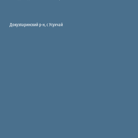
Докузпаринский р-н, c Усухчай