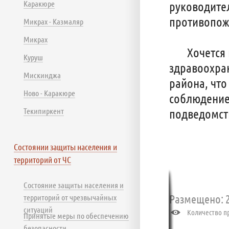
Каракюре
руководите
противопож
Микрах - Казмаляр
Микрах
Хочется на
Куруш
здравоохра
Мискинджа
района, что
Ново - Каракюре
соблюдение
Текипиркент
подведомст
Состоянии защиты населения и
территорий от ЧС
Состояние защиты населения и
Размещено: 2
территорий от чрезвычайных
ситуаций
Количество пр
Принятые меры по обеспечению
безопасности