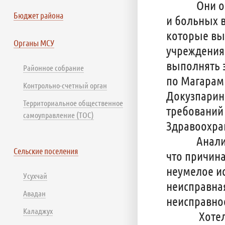
Они обяза
Бюджет района
и больных 
которые вы
Органы МСУ
учреждения,
выполнять 
Районное собрание
по Магарам
Контрольно-счетный орган
Докузпарин
Территориальное общественное
требований
самоуправление (ТОС)
Здравоохра
Анализ по
Сельские поселения
что причин
неумелое и
Усухчай
неисправна
Авадан
неисправное
Каладжух
Хотелось 