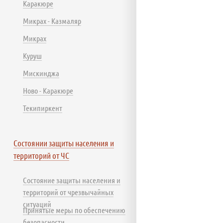
Каракюре
Микрах - Казмаляр
Микрах
Куруш
Мискинджа
Ново - Каракюре
Текипиркент
Состоянии защиты населения и
территорий от ЧС
Состояние защиты населения и
территорий от чрезвычайных
ситуаций
Принятые меры по обеспечению
безопасности