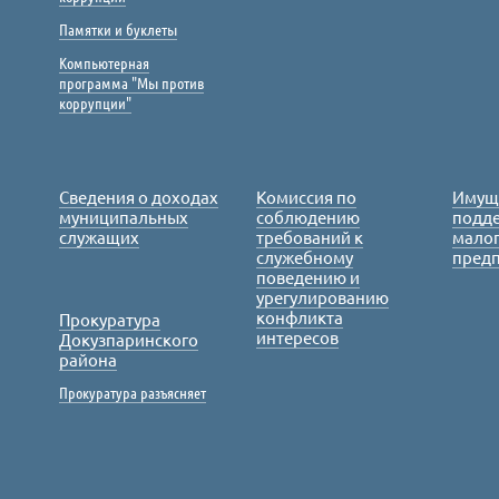
Памятки и буклеты
Компьютерная
программа "Мы против
коррупции"
Сведения о доходах
Комиссия по
Имущ
муниципальных
соблюдению
подде
служащих
требований к
малог
служебному
пред
поведению и
урегулированию
конфликта
Прокуратура
интересов
Докузпаринского
района
Прокуратура разъясняет