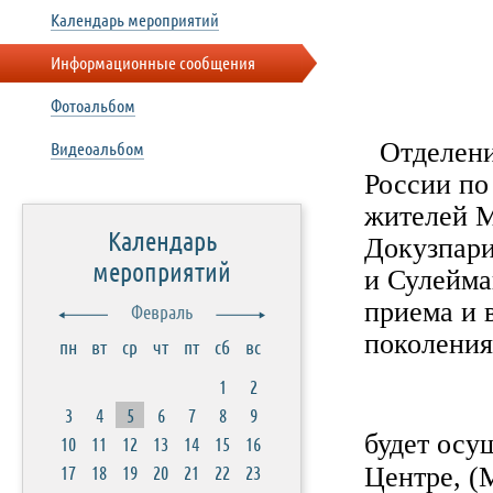
Календарь мероприятий
Информационные сообщения
Фотоальбом
Отделени
Видеоальбом
России п
жителей М
Календарь
Докузпари
мероприятий
и Сулейма
приема и 
Февраль
поколения
пн
вт
ср
чт
пт
сб
вс
1
2
Пр
3
4
5
6
7
8
9
будет осу
10
11
12
13
14
15
16
17
18
19
20
21
22
23
Центре, (