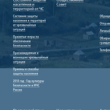
населения и
Совет
территорий от ЧС
Состояние защиты
Обраще
населения и территорий
Отправ
от чрезвычайных
ситуаций
Личный
Принятые меры по
Обзоры
обеспечению
гражда
безопасности
Телефо
Прогнозируемые и
возникшие чрезвычайные
ситуации
Приемы и способы
защиты населения
2018 год - Год культуры
безопасности в МЧС
России