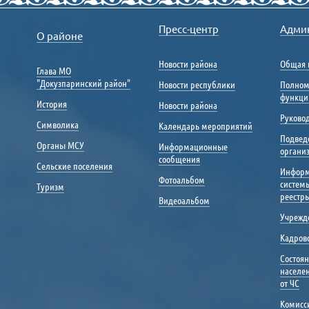
Пресс-центр
Адми
О районе
Новости района
Общая 
Глава МО
"Докузпаринский район"
Новости республики
Полном
функци
История
Новости района
Руковод
Символика
Календарь мероприятий
Подвед
Органы МСУ
Информационные
органи
сообщения
Сельские поселения
Инфор
Фотоальбом
систем
Туризм
реестр
Видеоальбом
Учрежд
Кадрово
Состоя
населе
от ЧС
Комисс