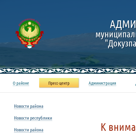
АДМИ
муниципал
"Докузп
О районе
Пресс-центр
Администрация
Новости района
Новости республики
К внима
Новости района