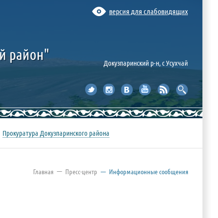
версия для слабовидящих
й район"
Докузпаринский р-н, c Усухчай
Прокуратура Докузпаринского района
—
Главная
Пресс-центр
—
Информационные сообщения