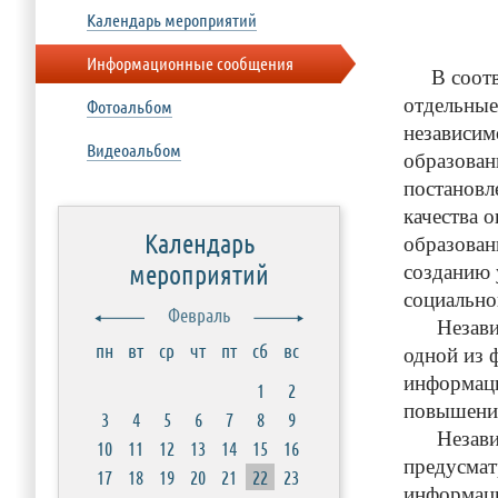
Календарь мероприятий
Информационные сообщения
В соответ
отдельные
Фотоальбом
независим
Видеоальбом
образован
постановл
качества 
Календарь
образован
мероприятий
созданию 
социально
Февраль
Независим
пн
вт
ср
чт
пт
сб
вс
одной из 
информаци
1
2
повышения
3
4
5
6
7
8
9
Независим
10
11
12
13
14
15
16
предусмат
17
18
19
20
21
22
23
информаци