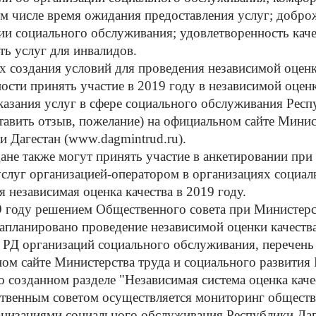
том числе время ожидания предоставления услуг; добро
ии социального обслуживания; удовлетворенность качес
ть услуг для инвалидов.
оздания условий для проведения независимой оценк
ости принять участие в 2019 году в независимой оценке
казания услуг в сфере социального обслуживания Респ
ставить отзыв, пожелание) на официальном сайте Минис
и Дагестан (www.dagmintrud.ru).
также могут принять участие в анкетировании при п
услуг организацией-оператором в организациях социа
я независимая оценка качества в 2019 году.
ду решением Общественного совета при Министерств
запланировано проведение независимой оценки качест
РД организаций социального обслуживания, перечень к
ом сайте Министерства труда и социального развития 
о созданном разделе "Независимая система оценка каче
ным советом осуществляется мониторинг общественн
анизациями социального обслуживания Республики Даг