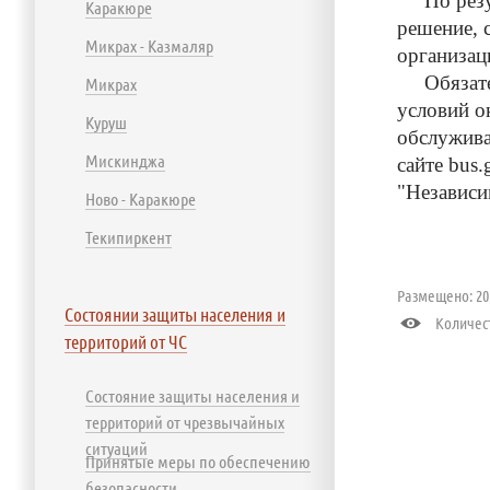
По резуль
Каракюре
решение, 
Микрах - Казмаляр
организац
Обязатель
Микрах
условий о
Куруш
обслужив
Мискинджа
сайте bus
"Независи
Ново - Каракюре
Текипиркент
Размещено: 202
Состоянии защиты населения и
Количест
территорий от ЧС
Состояние защиты населения и
территорий от чрезвычайных
ситуаций
Принятые меры по обеспечению
безопасности