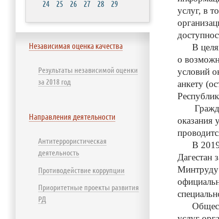
24
25
26
27
28
29
услуг, в 
организац
доступнос
Независимая оценка качества
В целях с
о возможн
Результаты независимой оценки
условий о
за 2018 год
анкету (о
Республик
Граждане 
Направления деятельности
оказания 
проводитс
Антитеррористическая
В 2019 го
деятельность
Дагестан 
Минтруду 
Противодействие коррупции
официальн
Приоритетные проекты развития
специальн
РД
Обществен
услуг орг