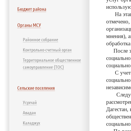
использую
Бюджет района
На этапе 
отмечено,
Органы МСУ
организац
мнения), 
Районное собрание
обработка
Контрольно-счетный орган
После зав
социально
Территориальное общественное
социально
самоуправление (ТОС)
С учетом 
социально
независим
Сельские поселения
Следует о
рассмотре
Усухчай
Дагестан,
Авадан
обществен
Каладжух
социально