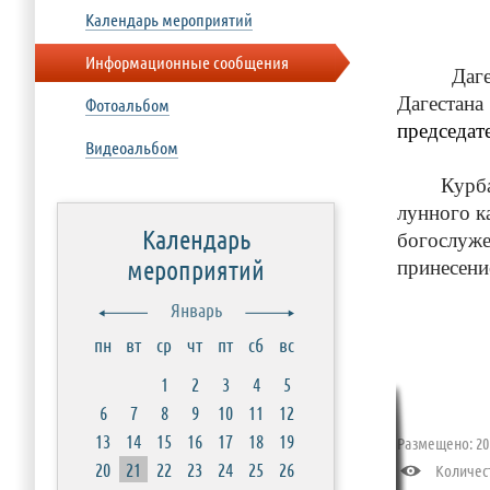
Календарь мероприятий
Информационные сообщения
Дагестан
Дагестана
Фотоальбом
председат
Видеоальбом
Курбан-ба
лунного к
Календарь
богослуже
мероприятий
принесени
Январь
пн
вт
ср
чт
пт
сб
вс
1
2
3
4
5
6
7
8
9
10
11
12
13
14
15
16
17
18
19
Размещено: 201
20
21
22
23
24
25
26
Количест