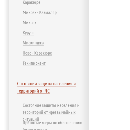
Каракюре
Микрах - Казмаляр
Микрах
Куруш
Мискинджа
Ново - Каракюре
Текипиркент
Состоянии защиты населения и
территорий от ЧС
Состояние защиты населения и
территорий от чрезвычайных
ситуаций
Принятые меры по обеспечению
безопасности