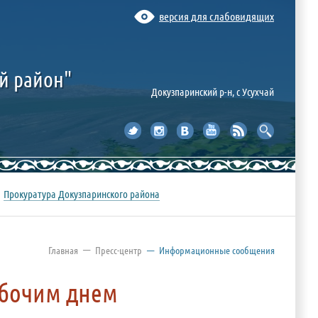
версия для слабовидящих
й район"
Докузпаринский р-н, c Усухчай
Прокуратура Докузпаринского района
—
Главная
Пресс-центр
—
Информационные сообщения
абочим днем