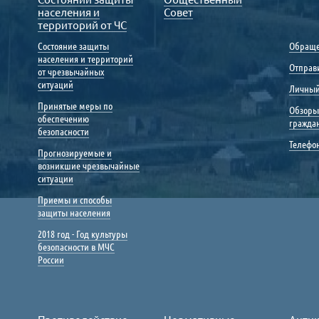
населения и
Совет
территорий от ЧС
Состояние защиты
Обраще
населения и территорий
Отправ
от чрезвычайных
ситуаций
Личный
Принятые меры по
Обзоры
обеспечению
гражда
безопасности
Телефо
Прогнозируемые и
возникшие чрезвычайные
ситуации
Приемы и способы
защиты населения
2018 год - Год культуры
безопасности в МЧС
России