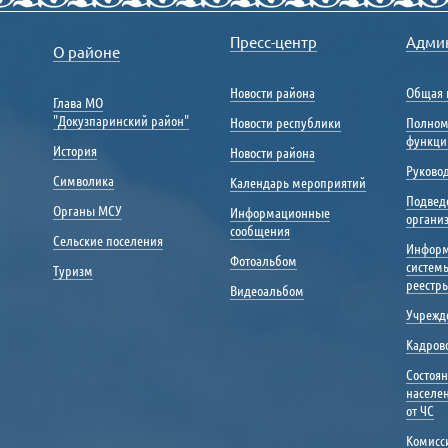
Пресс-центр
Адми
О районе
Новости района
Общая 
Глава МО
"Докузпаринский район"
Новости республики
Полном
функци
История
Новости района
Руковод
Символика
Календарь мероприятий
Подвед
Органы МСУ
Информационные
органи
сообщения
Сельские поселения
Инфор
Фотоальбом
систем
Туризм
реестр
Видеоальбом
Учрежд
Кадрово
Состоя
населе
от ЧС
Комисс