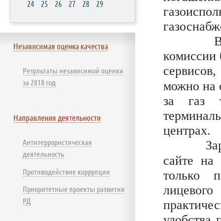
24
25
26
27
28
29
газоисп
газоснабж
В любое
Независимая оценка качества
комиссии 
сервисов,
Результаты независимой оценки
за 2018 год
можно на 
за газ 
терминалы
Направления деятельности
центрах.
Антитеррористическая
Зарегис
деятельность
сайте на
Противодействие коррупции
только п
лицевог
Приоритетные проекты развития
РД
практичес
удобства 