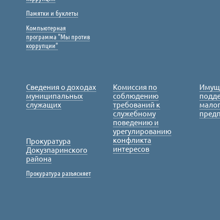
Памятки и буклеты
Компьютерная
программа "Мы против
коррупции"
Сведения о доходах
Комиссия по
Имущ
муниципальных
соблюдению
подде
служащих
требований к
малог
служебному
пред
поведению и
урегулированию
конфликта
Прокуратура
интересов
Докузпаринского
района
Прокуратура разъясняет