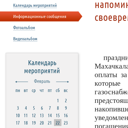
напомин
Календарь мероприятий
своевре
Информационные сообщения
Фотоальбом
Видеоальбом
празд
Календарь
Махачкала
мероприятий
оплаты за
Февраль
которые
пн
вт
ср
чт
пт
сб
вс
газоснаб
предстоя
1
2
3
4
5
6
7
8
9
накопивш
10
11
12
13
14
15
16
уведомл
17
18
19
20
21
22
23
погаше