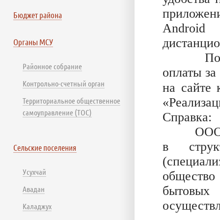
приложени
Бюджет района
Android
дистанцио
Органы МСУ
Подробн
Районное собрание
оплаты за
Контрольно-счетный орган
на сайте
«Реализац
Территориальное общественное
самоуправление (ТОС)
Справка:
ООО «Газ
в струк
Сельские поселения
(специал
Усухчай
обществ
бытовых
Авадан
осуществл
Каладжух