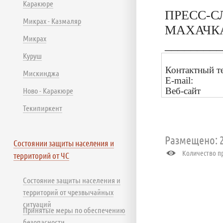
Каракюре
ПРЕСС-С
Микрах - Казмаляр
МАХАЧК
Микрах
_________
Куруш
Контактный т
Мискинджа
Е-mail:
Ново - Каракюре
Веб-сайт
Текипиркент
Размещено: 2
Состоянии защиты населения и
Количество пр
территорий от ЧС
Состояние защиты населения и
территорий от чрезвычайных
ситуаций
Принятые меры по обеспечению
безопасности