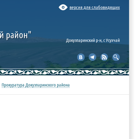
версия для слабовидящих
й район"
Докузпаринский р-н, c Усухчай
Прокуратура Докузпаринского района