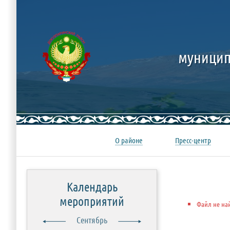
муницип
О районе
Пресс-центр
Календарь
мероприятий
Файл не на
Сентябрь