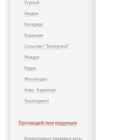
Усухчай
Авадан
Каладжух
Каракюре
Сельсовет "Килерский"
Микрах
Куруш
Мискинджа
Ново - Каракюре
Текипиркент
Противодействие коррупции
Нормативные правовые акты