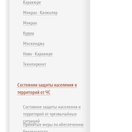
Каракюре
Микрах - Казмаляр
Микрах
Куруш
Мискинджа
Ново - Каракюре
Текипиркент
Состоянии защиты населения и
территорий от ЧС
Состояние защиты населения и
территорий от чрезвычайных
ситуаций
Принятые меры по обеспечению
безопасности