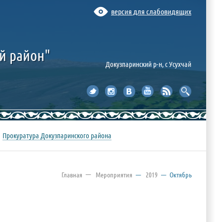
версия для слабовидящих
й район"
Докузпаринский р-н, c Усухчай
Прокуратура Докузпаринского района
—
Главная
Мероприятия
—
2019
—
Октябрь