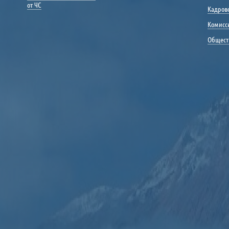
от ЧС
Кадрово
Комисс
Общест