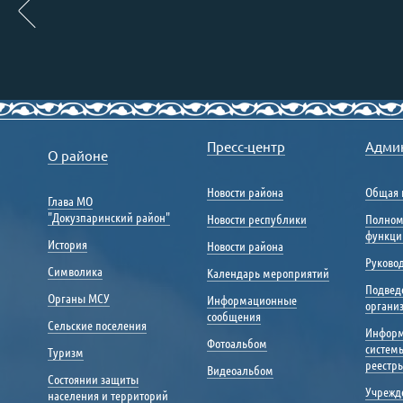
Пресс-центр
Адми
О районе
Новости района
Общая 
Глава МО
"Докузпаринский район"
Новости республики
Полном
функци
История
Новости района
Руковод
Символика
Календарь мероприятий
Подвед
Органы МСУ
Информационные
органи
сообщения
Сельские поселения
Инфор
Фотоальбом
систем
Туризм
реестр
Видеоальбом
Состоянии защиты
Учрежд
населения и территорий