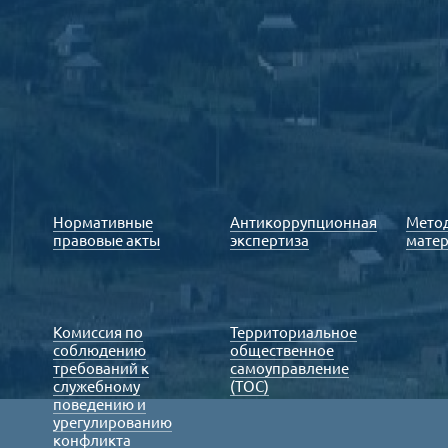
Нормативные
Антикоррупционная
Мето
правовые акты
экспертиза
мате
Комиссия по
Территориальное
соблюдению
общественное
требований к
самоуправление
служебному
(ТОС)
поведению и
урегулированию
конфликта