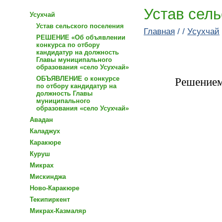
Устав сель
Усухчай
Устав сельского поселения
Главная
/ /
Усухчай
РЕШЕНИЕ «Об объявлении
конкурса по отбору
кандидатур на должность
Главы муниципального
образования «село Усухчай»
Решением
ОБЪЯВЛЕНИЕ о конкурсе
по отбору кандидатур на
должность Главы
муниципального
образования «село Усухчай»
Авадан
Каладжух
Каракюре
Куруш
Микрах
Мискинджа
Ново-Каракюре
Текипиркент
Микрах-Казмаляр