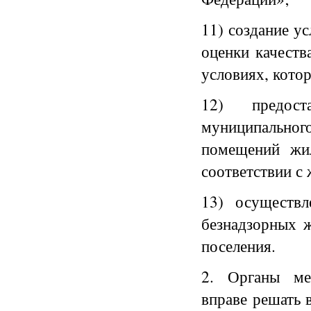
11) создание у
оценки качеств
условиях, кото
12) предос
муниципальног
помещений жил
соответствии с
13) осуществ
безнадзорных 
поселения.
2. Органы мес
вправе решать 