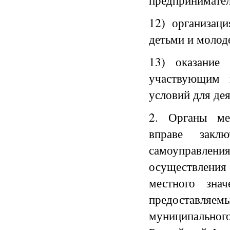
предпринимател
12) организац
детьми и молод
13) оказание
участвующим 
условий для де
2. Органы мес
вправе закл
самоуправлен
осуществления
местного зна
предоставляем
муниципального