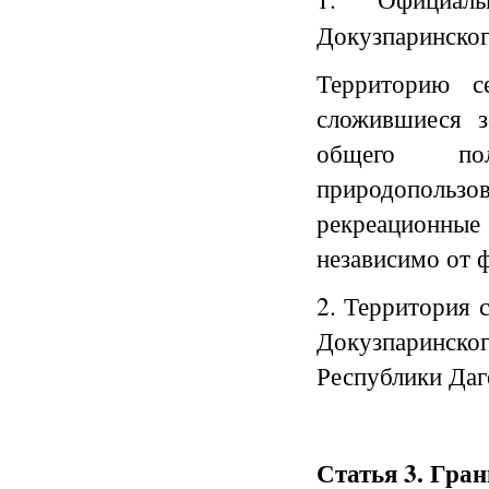
Докузпаринског
Территорию се
сложившиеся з
общего пол
природопольз
рекреационны
независимо от 
2. Территория 
Докузпаринск
Республики Даг
Статья 3. Гра