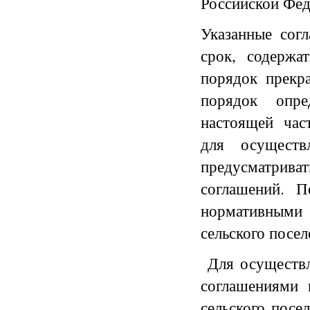
Российской Фед
Указанные сог
срок, содержа
порядок прекр
порядок опре
настоящей час
для осуществ
предусматрив
соглашений. П
нормативным
сельского посел
Для осуществл
соглашениями 
сельского посе