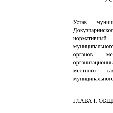
Устав муниц
Докузпаринског
нормативный
муниципальног
органов мес
организационн
местного са
муниципального
ГЛАВА I. ОБ