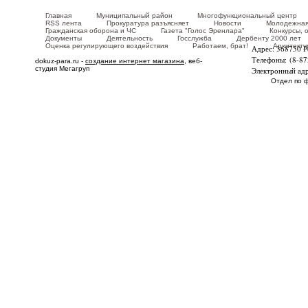
Главная
Муниципальный район
Многофункциональный центр
RSS лента
Прокуратура разъясняет
Новости
Молодежная
Гражданская оборона и ЧС
Газета "Голос Эренлара"
Конкурсы, 
Документы
Деятельность
Госслужба
Дербенту 2000 лет
Оценка регулирующего воздействия
Работаем, брат!
Архитекту
Адрес: 368750 Р
Телефоны: (8-87
dokuz-para.ru -
создание интернет магазина
, веб-
студия Мегагруп
Электронный адр
Отдел по ф