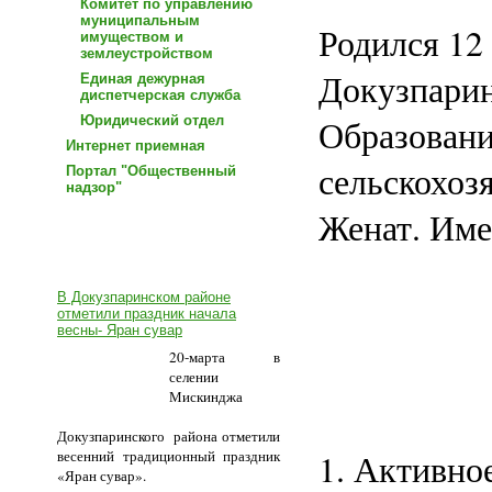
Комитет по управлению
муниципальным
Родился 12 
имуществом и
землеустройством
Докузпарин
Единая дежурная
диспетчерская служба
Юридический отдел
Образовани
Интернет приемная
сельскохоз
Портал "Общественный
надзор"
Женат. Имее
Новости
В Докузпаринском районе
отметили праздник начала
весны- Яран сувар
20-марта в
селении
Мискинджа
Докузпаринского района отметили
весенний традиционный праздник
1. Активно
«Яран сувар».