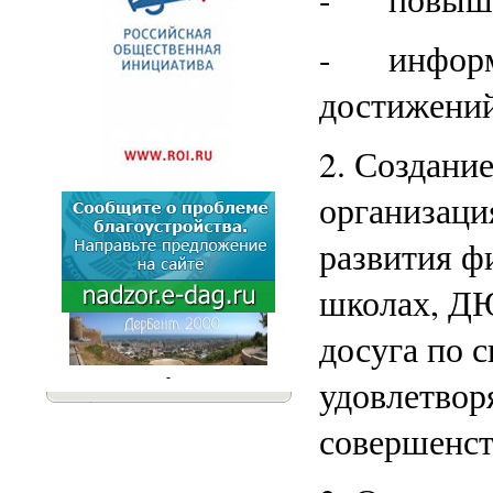
- информа
достижений
2. Создани
организаци
развития ф
школах, ДЮ
досуга по 
удовлетвор
совершенст