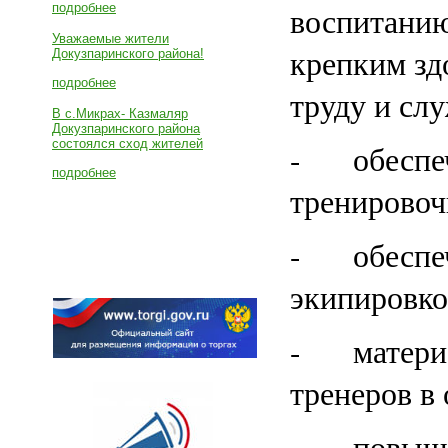
подробнее
воспитанию
Уважаемые жители
крепким зд
Докузпаринского района!
подробнее
труду и сл
В с.Микрах- Казмаляр
Докузпаринского района
состоялся сход жителей
- обеспече
подробнее
тренировоч
- обеспеч
экипировко
- материа
тренеров в
- повышен