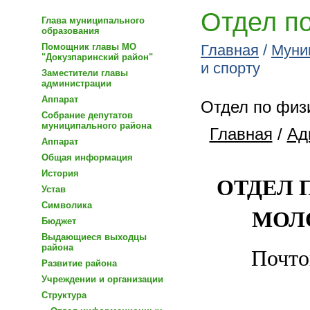
Отдел по
Глава муниципального
образования
Помощник главы МО
Главная
/
Муни
"Докузпаринский район"
и спорту
Заместители главы
администрации
Аппарат
Отдел по физи
Собрание депутатов
муниципального района
Главная
/
Ад
Аппарат
Общая информация
История
ОТДЕЛ 
Устав
Символика
МОЛ
Бюджет
Выдающиеся выходцы
района
Почто
Развитие района
Учреждении и организации
Структура