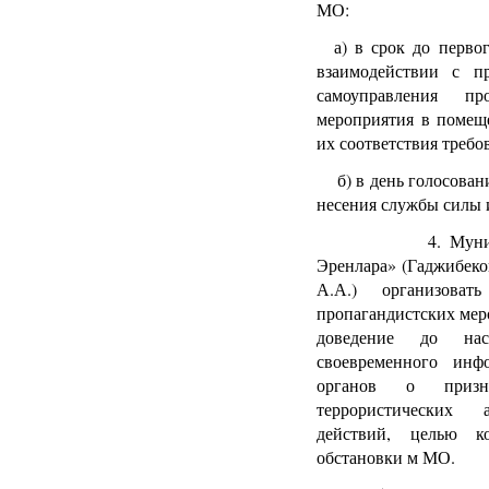
МО:
а) в срок до первог
взаимодействии с пр
самоуправления пр
мероприятия в помещ
их соответствия требо
б) в день голосовани
несения службы силы и
4. Муниципальн
Эренлара» (Гаджибеко
А.А.) организова
пропагандистских ме
доведение до нас
своевременного инф
органов о призн
террористических
действий, целью ко
обстановки м МО.