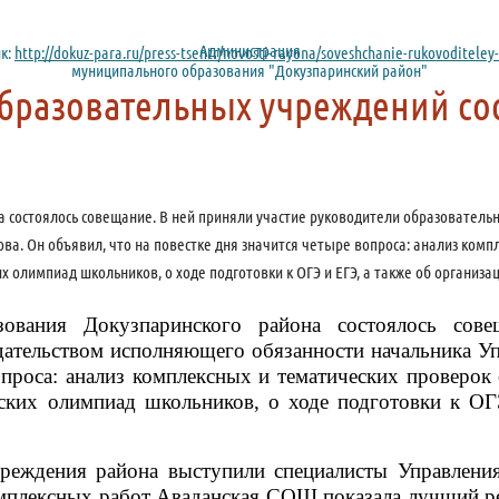
Администрация
к:
http://dokuz-para.ru/press-tsentr/novosti-rayona/soveshchanie-rukovoditele
муниципального образования "Докузпаринский район"
бразовательных учреждений сос
на состоялось совещание. В ней приняли участие руководители образовате
а. Он объявил, что на повестке дня значится четыре вопроса: анализ ком
х олимпиад школьников, о ходе подготовки к ОГЭ и ЕГЭ, а также об организ
ования Докузпаринского района состоялось сове
дательством исполняющего обязанности начальника У
вопроса: анализ комплексных и тематических проверок
ских олимпиад школьников, о ходе подготовки к ОГ
реждения района выступили специалисты Управлени
мплексных работ Аваданская СОШ показала лучший ре