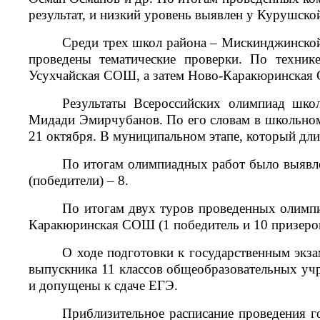
результат, и низкий уровень выявлен у Курушск
Среди трех школ района – Мискинджинской
проведены тематические проверки. По техник
Усухчайская СОШ, а затем Ново-Каракюринская 
Результаты Всероссийских олимпиад школ
Мидади Эмирчубанов. По его словам в школьном 
21 октября. В муниципальном этапе, который длил
По итогам олимпиадных работ было выявле
(победители) – 8.
По итогам двух туров проведенных олимпи
Каракюринская СОШ (1 победитель и 10 призеро
О ходе подготовки к государственным экза
выпускника 11 классов общеобразовательных уч
и допущены к сдаче ЕГЭ.
Приблизительное расписание проведения г