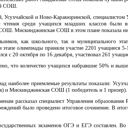
ой СОШ.
, Усухчайской и Ново-Каракюринской, специалистом
е чтения среди учащихся младших классов были в
СОШ. Мискинджинская СОШ в этом плане показала низ
ьников, как школьного, так и муниципального этап
этапе олимпиады приняли участие 2201 учащиеся 5-11
ся с 20 октября по 16 декабря, участвовал 261 учащи
но, что количество учащихся набравшие 50% и выше
ад наиболее приемлемые результаты показали: Усухча
в) и Мискинджинская СОШ (1 победитель и 1 призер).
менам рассказал специалист Управления образования 
реждений было проведено итоговое сочинение. В итог
осударственных экзаменов ОГЭ и ЕГЭ составлен. Во 