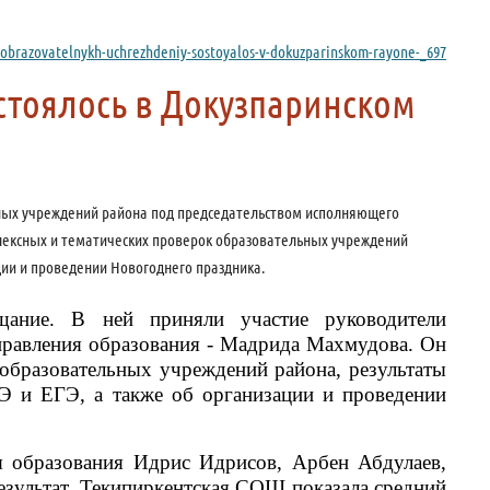
y-obrazovatelnykh-uchrezhdeniy-sostoyalos-v-dokuzparinskom-rayone-_697
тоялось в Докузпаринском
льных учреждений района под председательством исполняющего
плексных и тематических проверок образовательных учреждений
ации и проведении Новогоднего праздника.
щание. В ней приняли участие руководители
правления образования - Мадрида Махмудова. Он
 образовательных учреждений района, результаты
Э и ЕГЭ, а также об организации и проведении
я образования Идрис Идрисов, Арбен Абдулаев,
зультат. Текипиркентская СОШ показала средний