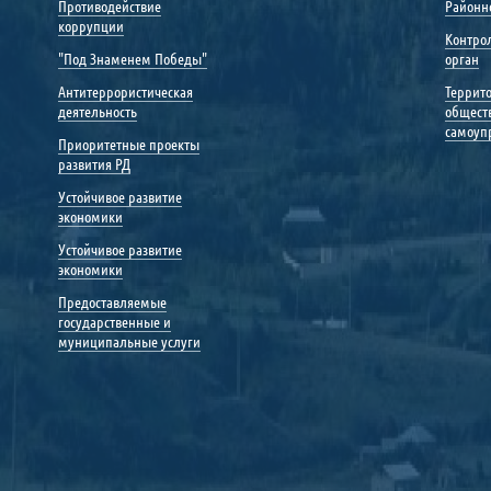
Противодействие
Районн
коррупции
Контро
"Под Знаменем Победы"
орган
Антитеррористическая
Террит
деятельность
общест
самоуп
Приоритетные проекты
развития РД
Устойчивое развитие
экономики
Устойчивое развитие
экономики
Предоставляемые
государственные и
муниципальные услуги