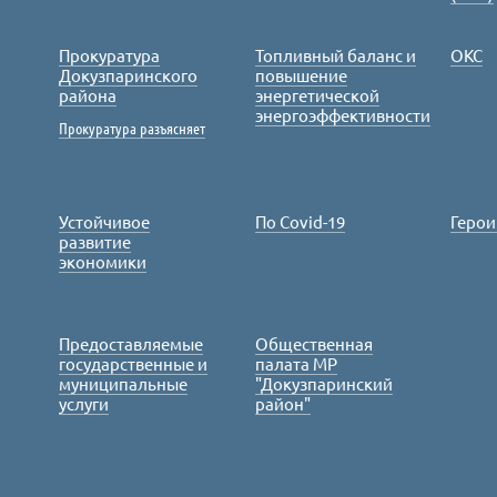
Прокуратура
Топливный баланс и
ОКС
Докузпаринского
повышение
района
энергетической
энергоэффективности
Прокуратура разъясняет
Устойчивое
По Covid-19
Герои
развитие
экономики
Предоставляемые
Общественная
государственные и
палата МР
муниципальные
"Докузпаринский
услуги
район"