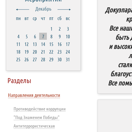
Докузпар
Декабрь
кр
пн
вт
ср
чт
пт
сб
вс
Все наш
1
2
3
быть 
4
5
6
7
8
9
10
11
12
13
14
15
16
17
и высок
18
19
20
21
22
23
24
л
25
26
27
28
29
30
31
стал
благоус
Разделы
Все помы
Направления деятельности
Противодействие коррупции
"Под Знаменем Победы"
Антитеррористическая