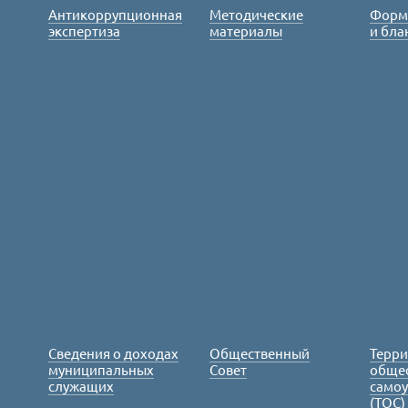
Антикоррупционная
Методические
Форм
экспертиза
материалы
и бла
Сведения о доходах
Общественный
Терр
муниципальных
Совет
обще
служащих
само
(ТОС)