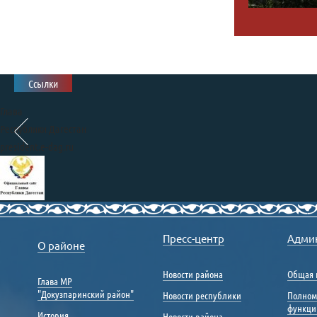
Ссылки
Глава
Республики Дагестан
president.e-dag.ru
Правительство
Республики Дагестан
Пресс-центр
Адми
О районе
www.e-dag.ru
Единый портал государственных
Новости района
Общая 
Глава МР
и муниципальных услуг
"Докузпаринский район"
Новости республики
Полном
gosuslugi.ru
функци
История
Новости района
Портал «Общественный на