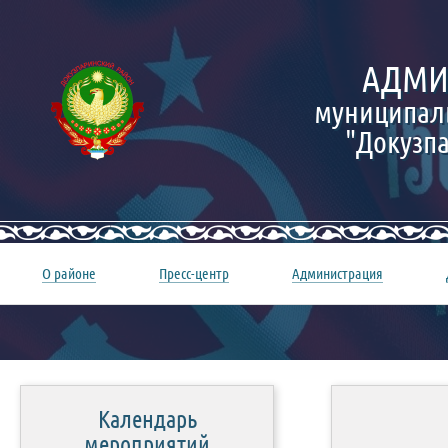
АДМИ
муниципал
"Докузп
О районе
Пресс-центр
Администрация
Календарь
мероприятий