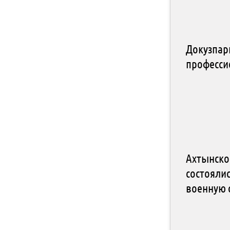
Докузпар
професси
Ахтынско
состояли
военную 