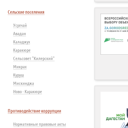
Сельские поселения
Усухчай
Авадан
Каладжух
Каракюре
Сельсовет "Килерский"
Микрах
Куруш
Мискинджа
Ново - Каракюре
Противодействие коррупции
Нормативные правовые акты