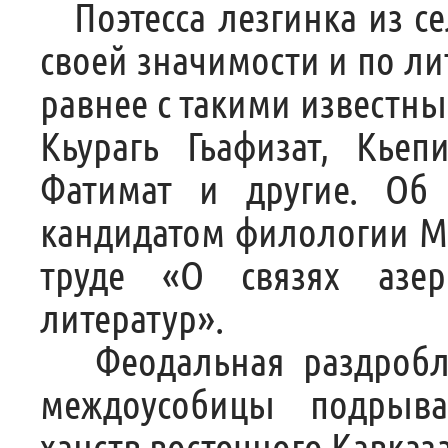
Поэтесса лезгинка из с
своей значимости и по ли
равнее с такими известны
Кьурагь Гьафизат, Кьеп
Фатимат и другие. Об
кандидатом филологии М
труде «О связях азер
литератур».
Феодальная раздробле
междоусобицы подрыв
ханств восточного Кавказ