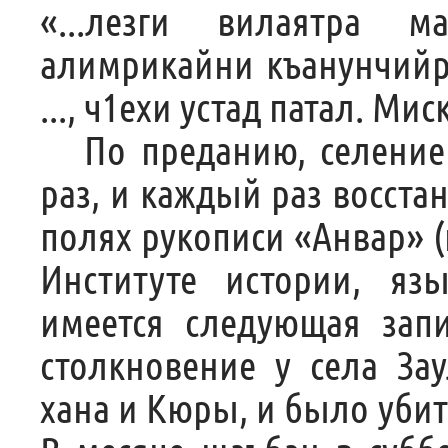
«...лезги вилаятра 
алимрикайни къанунчийр
..., ч1ехи устад патал. Ми
По преданию, селение 
раз, и каждый раз восста
полях рукописи «Анвар» (
Институте истории, я
имеется следующая зап
столкновение у села За
хана и Кюры, и было убит