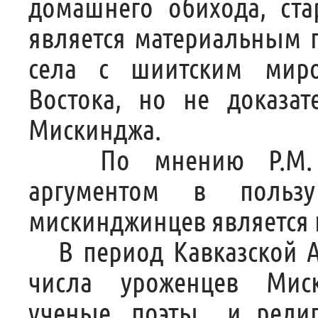
домашнего обихода, ста
является материальным п
села с шиитским миро
Востока, но не доказат
Мискинджа.
По мнению P.M. Ма
аргументом в пользу
мискинджинцев является 
В период Кавказской Ал
числа уроженцев Мис
ученые, поэты и религ