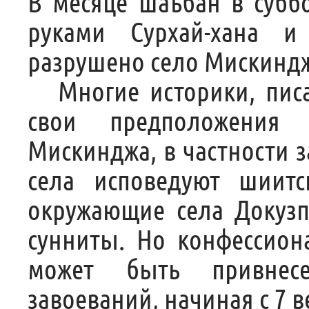
В месяце шаъбан в суббо
руками Сурхай-хана и
разрушено село Мискинджи
Многие историки, писа
свои предположения 
Мискинджа, в частности з
села исповедуют шиитс
окружающие села Докузп
сунниты. Но конфессион
может быть привнес
завоеваний, начиная с 7 ве