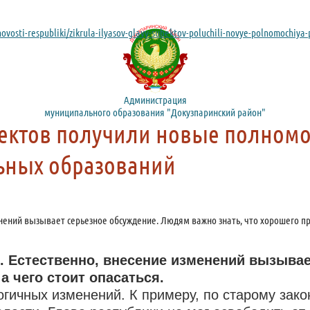
/novosti-respubliki/zikrula-ilyasov-glavy-subektov-poluchili-novye-polnomochiy
Администрация
муниципального образования "Докузпаринский район"
ъектов получили новые полном
ьных образований
ений вызывает серьезное обсуждение. Людям важно знать, что хорошего прин
. Естественно, внесение изменений вызыва
 а чего стоит опасаться.
огичных изменений. К примеру, по старому зак