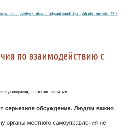
a-po-vzaimodeystviyu-s-rukovoditelyami-munitsipalnykh-obrazovaniy-_2214
очия по взаимодействию с
есут поправки, а чего стоит опасаться.
ет серьезное обсуждение. Людям важно
ону органы местного самоуправления не