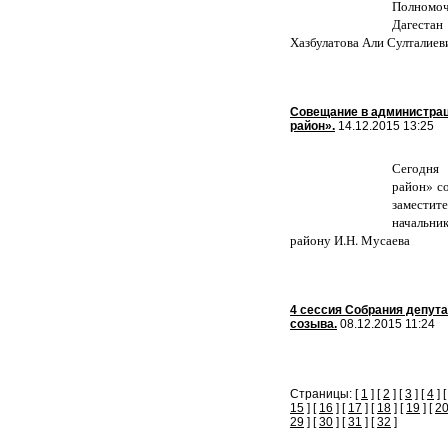
Полномо
Дагеста
Хазбулатова Али Султалиев
Совещание в администра
район».
14.12.2015 13:25
Сегодня
район» с
заместит
начальн
району И.Н. Мусаева
4 сессия Собрания депута
созыва.
08.12.2015 11:24
Страницы: [
1
] [
2
] [
3
] [
4
] 
15
] [
16
] [
17
] [
18
] [
19
] [
2
29
] [
30
] [
31
] [
32
]