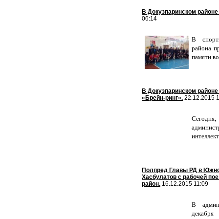
В Докузпаринском районе
06:14
В спорт
района п
памяти в
В Докузпаринском районе
«Брейн-ринг».
22.12.2015 1
Сегодня,
админист
интеллек
Полпред Главы РД в Южно
Хасбулатов с рабочей по
район.
16.12.2015 11:09
В админ
декабр