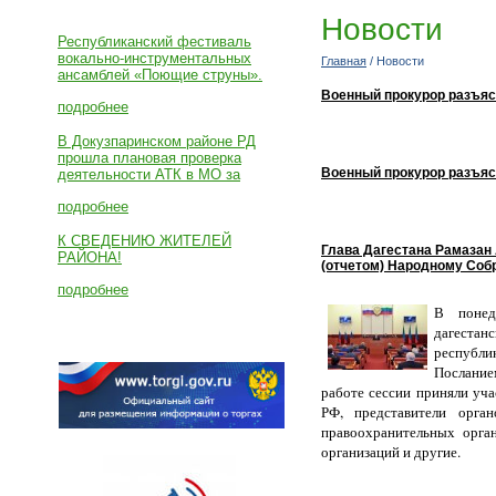
Новости
Новости
Республиканский фестиваль
вокально-инструментальных
Главная
/ Новости
ансамблей «Поющие струны».
Военный прокурор разъяс
подробнее
В Докузпаринском районе РД
прошла плановая проверка
Военный прокурор разъяс
деятельности АТК в МО за
подробнее
К СВЕДЕНИЮ ЖИТЕЛЕЙ
Глава Дагестана Рамазан
РАЙОНА!
(отчетом) Народному Соб
подробнее
В понед
дагестан
республ
Послание
работе сессии приняли уч
РФ, представители орган
правоохранительных орга
организаций и другие.